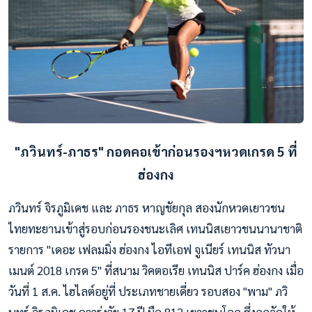
"ภวินทร์-ภาธร" กอดคอเข้าก่อนรองฯหวดเกรด 5 ที่
ฮ่องกง
ภวินทร์ จิรภูมิเดช และ ภาธร หาญชัยกุล สองนักหวดเยาวชน
ไทยทะยานเข้าสู่รอบก่อนรองชนะเลิศ เทนนิสเยาวชนนานาชาติ
รายการ ''เดอะ เฟลมมิ่ง ฮ่องกง ไอทีเอฟ จูเนียร์ เทนนิส ทัวนา
เมนต์ 2018 เกรด 5" ที่สนาม วิคตอเรีย เทนนิส ปาร์ค ฮ่องกง เมื่อ
วันที่ 1 ส.ค. ไฮไลต์อยู่ที่ ประเภทชายเดี่ยว รอบสอง "พาม" ภวิ