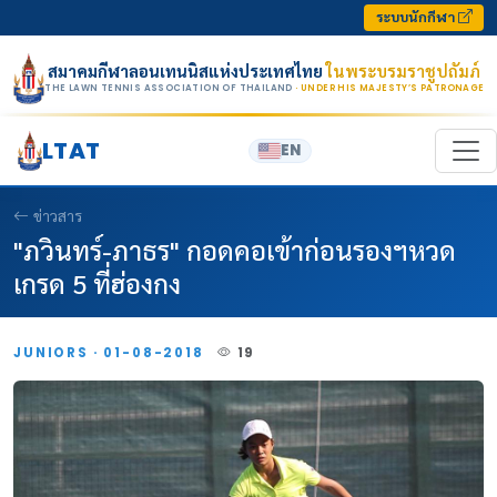
Skip to content
ระบบนักกีฬา
สมาคมกีฬาลอนเทนนิสแห่งประเทศไทย
ในพระบรมราชูปถัมภ์
THE LAWN TENNIS ASSOCIATION OF THAILAND
· UNDER HIS MAJESTY’S PATRONAGE
LTAT
EN
ข่าวสาร
"ภวินทร์-ภาธร" กอดคอเข้าก่อนรองฯหวด
เกรด 5 ที่ฮ่องกง
JUNIORS · 01-08-2018
19