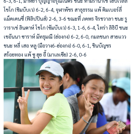
6-3, 6-1, มาหยา บุญญาอรุณเนตร ชนะ ทามิรานาเช่ โฮปเวลล์
โชโก (ซิมบับเว) 6-2, 6-4, จุฬาพัชร สาธุธรรม แพ้ คิมเบอร์ลี่
แม็คเคนซี่ (ฟิลิปปินส์) 2-6, 3-6 ขณะที่ ภคพร จิรชวาลา ชนะ รู
วาราเช่ ลินดาห์ โชโก (ซัมบับเว) 6-3, 1-6, 6-4, ไทร่า ลิธิบี ชนะ
เชอันนา ซาราห์ มัทธุมณี (ฮ่องกง) 6-2, 6-0, กมลชนก สายแวว
ชนะ หลี่ เสอ หลู (มือวาง6-ฮ่องกง) 6-0, 6-1, ชินบัญชร
สร้อยทอง แพ้ ซู ฮุย อี้ (มาเลเซีย) 2-6, 0-6