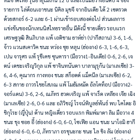
ทีมชาติไทย รุ่นอายุไม่เกิน 12 ปี และเป็นมือวางอันดับ 4 ของ
รายการ ไล่ต้อนเอาชนะ นิคิล มุขจี จากอินเดีย ได้ 2 เซตรวด
ด้วยสกอร์ 6-2 และ 6-1 ผ่านเข้ารอบสองต่อไป ส่วนผลการ
แข่งขันของนักเทนนิสไทยรายอื่น มีดังนี้ ชายเดี่ยว รอบแรก
เศรษฐวุฒิ สินภิบาล แพ้ เอติชาม ยาห์ย่า (ปากีสถาน) 3-6, 1-6,
จ้าว แวนสเคาวิค ชนะ หว่อง ซุย หลุน (ฮ่องกง) 6-3, 1-6, 6-3,
เปน จารุศร แพ้ รุชีเคช ซุนคารา (มือวาง1-อินเดีย) 0-6, 2-6, เจ
ตน์ เตชะเจริญวิกุล แพ้ ซาจินทนันดา บาลามุรุกัน (มาเลเซีย) 3-
6, 4-6, คุณากร กางทอง ชนะ สก็อตต์ แม็คนีล (มาเลเซีย) 6-2,
6-3 สกาย ถาวรไชยโสภณ แพ้ โมฮัมหมัด อัลโคท็อป (มือวาง2-
จอร์แดน) 3-6, 2-6, ณภัทร ฮวดเจริญ แพ้ จาเร็ด เหลียง เจีย เฉิง
(มาเลเซีย) 2-6, 0-6 และ อภิวิชญ์ โรจน์พิบูลย์พันธ์ พบ ไคโตะ อิ
ชิกุโระ (ญี่ปุ่น) ด้าน หญิงเดี่ยว รอบแรก พิมพ์มาดา ลิม มือวาง 4
ชนะ ชุง ซอย อี้ (ฮ่องกง) 6-0, 6-0, โซเฟีย แอน ชนะ นาโอมิ ฮากี
(ฮ่องกง) 6-0, 6-0, ภัทราภา อรชุนะกะ ชนะ ไล ชิง ลัม (ฮ่องกง)