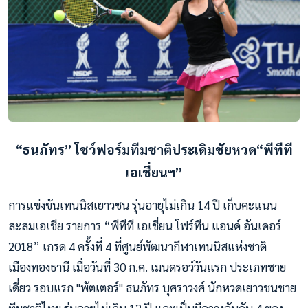
“ธนภัทร” โชว์ฟอร์มทีมชาติประเดิมชัยหวด“พีทีที
เอเชี่ยนฯ”
การแข่งขันเทนนิสเยาวชน รุ่นอายุไม่เกิน 14 ปี เก็บคะแนน
สะสมเอเชีย รายการ “พีทีที เอเชี่ยน โฟร์ทีน แอนด์ อันเดอร์
2018” เกรด 4 ครั้งที่ 4 ที่ศูนย์พัฒนากีฬาเทนนิสแห่งชาติ
เมืองทองธานี เมื่อวันที่ 30 ก.ค. เมนดรอว์วันแรก ประเภทชาย
เดี่ยว รอบแรก "พัตเตอร์" ธนภัทร บุศราวงศ์ นักหวดเยาวชนชาย