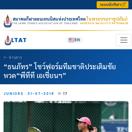
Skip to content
ระบบนักกีฬา
สมาคมกีฬาลอนเทนนิสแห่งประเทศไทย
ในพระบรมราชูปถัมภ์
THE LAWN TENNIS ASSOCIATION OF THAILAND
· UNDER HIS MAJESTY’S PATRONAGE
LTAT
EN
ข่าวสาร
“ธนภัทร” โชว์ฟอร์มทีมชาติประเดิมชัย
หวด“พีทีที เอเชี่ยนฯ”
JUNIORS · 31-07-2018
17