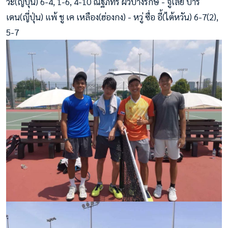
วะ(ญี่ปุ่น) 6-4, 1-6, 4-10 ณัฐภัทร ผิวบางรักษ์ - จูเลีย บาร์
เดน(ญี่ปุ่น) แพ้ ชู เค เหลือง(ฮ่องกง) - หวู่ ซื่อ อี้(ไต้หวัน) 6-7(2),
5-7