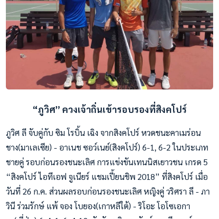
“ภูวิศ” ควงเจ้าถิ่นเข้ารอบรองที่สิงคโปร์
ภูวิศ ลี จับคู่กับ ซิม โรบิ้น เฉิง จากสิงคโปร์ หวดชนะคาเมร่อน
ชาง(มาเลเซีย) - อาเนช ซอว์เนย์(สิงคโปร์) 6-1, 6-2 ในประเภท
ชายคู่ รอบก่อนรองชนะเลิศ การแข่งขันเทนนิสเยาวชน เกรด 5
“สิงคโปร์ ไอทีเอฟ จูเนียร์ แชมเปี้ยนชิพ 2018” ที่สิงคโปร์ เมื่อ
วันที่ 26 ก.ค. ส่วนผลรอบก่อนรองชนะเลิศ หญิงคู่ วริศรา ลี - ภา
วินี ร่วมรักษ์ แพ้ จอง โบยอง(เกาหลีใต้) - ริโอะ โอโซเอกา