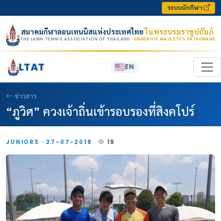
Skip to content
ระบบนักกีฬา
สมาคมกีฬาลอนเทนนิสแห่งประเทศไทย
ในพระบรมราชูปถัมภ์
THE LAWN TENNIS ASSOCIATION OF THAILAND
· UNDER HIS MAJESTY’S PATRONAGE
LTAT
EN
ข่าวสาร
“ภูวิศ” ควงเจ้าถิ่นเข้ารอบรองที่สิงคโปร์
JUNIORS · 27-07-2018
19