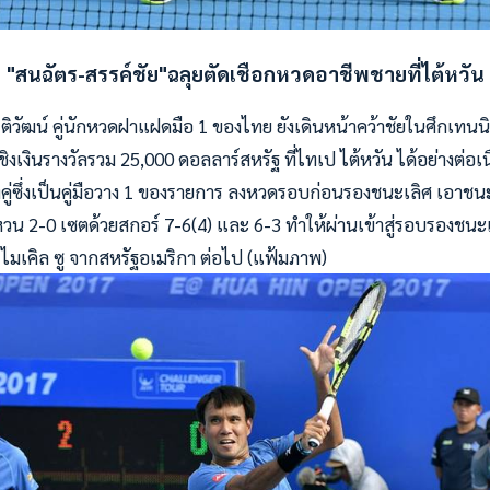
"สนฉัตร-สรรค์ชัย"ฉลุยตัดเชือกหวดอาชีพชายที่ไต้หวัน
รติวัฒน์ คู่นักหวดฝาแฝดมือ 1 ของไทย ยังเดินหน้าคว้าชัยในศึกเทน
ิงเงินรางวัลรวม 25,000 ดอลลาร์สหรัฐ ที่ไทเป ไต้หวัน ได้อย่างต่อเนื่
ทั้งคู่ซึ่งเป็นคู่มือวาง 1 ของรายการ ลงหวดรอบก่อนรองชนะเลิศ เอาชนะ
ุน หวน 2-0 เซตด้วยสกอร์ 7-6(4) และ 6-3 ทำให้ผ่านเข้าสู่รอบรองชนะเ
ับ ไมเคิล ซู จากสหรัฐอเมริกา ต่อไป (แฟ้มภาพ)