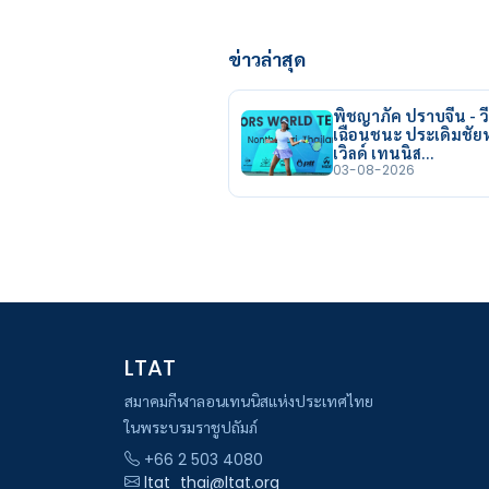
ข่าวล่าสุด
พิชญาภัค ปราบจีน - วี
เฉือนชนะ ประเดิมชั
เวิลด์ เทนนิส…
03-08-2026
LTAT
สมาคมกีฬาลอนเทนนิสแห่งประเทศไทย
ในพระบรมราชูปถัมภ์
+66 2 503 4080
ltat_thai@ltat.org