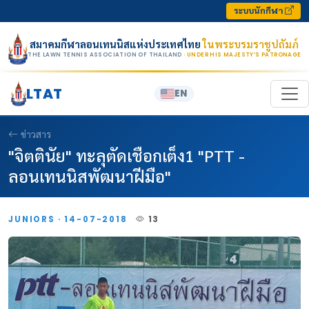
Skip to content
ระบบนักกีฬา
สมาคมกีฬาลอนเทนนิสแห่งประเทศไทย
ในพระบรมราชูปถัมภ์
THE LAWN TENNIS ASSOCIATION OF THAILAND
· UNDER HIS MAJESTY’S PATRONAGE
LTAT
EN
ข่าวสาร
"จิตตินัย" ทะลุตัดเชือกเต็ง1 "PTT -
ลอนเทนนิสพัฒนาฝีมือ"
JUNIORS · 14-07-2018
13