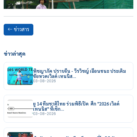
ข่าวสาร
ข่าวล่าสุด
พิชญาภัค ปราบจีน - วีรวิชญ์ เฉือนชนะ ประเดิม
ชัยหวดเวิลด์ เทนนิส…
03-08-2026
ยู 14 ทีมชาติไทย ร่วมพิธีเปิด ศึก "2026 เวิลด์
เทนนิส" ที่เช็ก…
03-08-2026