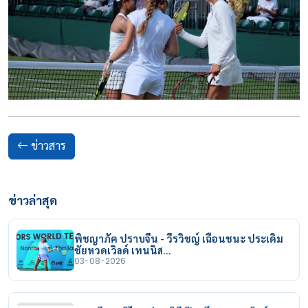
ข่าวสาร
ข่าวล่าสุด
พิชญาภัค ปราบจีน - วีรวิชญ์ เฉือนชนะ ประเดิม
ชัยหวดเวิลด์ เทนนิส…
03-08-2026