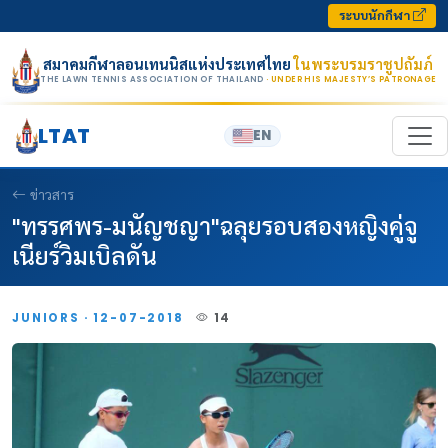
Skip to content
ระบบนักกีฬา
สมาคมกีฬาลอนเทนนิสแห่งประเทศไทย
ในพระบรมราชูปถัมภ์
THE LAWN TENNIS ASSOCIATION OF THAILAND
· UNDER HIS MAJESTY’S PATRONAGE
LTAT
EN
ข่าวสาร
"ทรรศพร-มนัญชญา"ฉลุยรอบสองหญิงคู่จู
เนียร์วิมเบิลดัน
JUNIORS · 12-07-2018
14