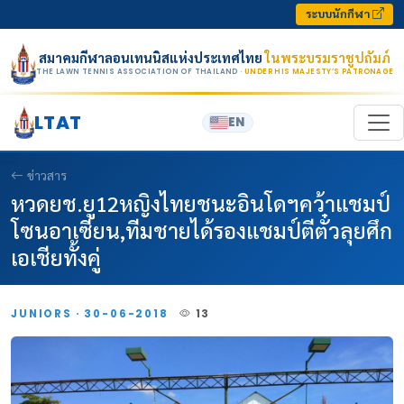
Skip to content
ระบบนักกีฬา
สมาคมกีฬาลอนเทนนิสแห่งประเทศไทย
ในพระบรมราชูปถัมภ์
THE LAWN TENNIS ASSOCIATION OF THAILAND
· UNDER HIS MAJESTY’S PATRONAGE
LTAT
EN
ข่าวสาร
หวดยช.ยู12หญิงไทยชนะอินโดฯคว้าแชมป์
โซนอาเซียน,ทีมชายได้รองแชมป์ตีตั๋วลุยศึก
เอเชียทั้งคู่
JUNIORS · 30-06-2018
13