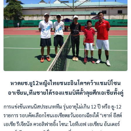
หวดยช.ยู12หญิงไทยชนะอินโดฯคว้าแชมป์โซน
อาเซียน,ทีมชายได้รองแชมป์ตีตั๋วลุยศึกเอเชียทั้งคู่
การแข่งขันเทนนิสประเภททีม รุ่นอายุไม่เกิน 12 ปี หรือ ยู-12
รายการ รอบคัดเลือกโซนเอเชียตะวันออกเฉียงใต้ "เซาท์ อีสต์
เอเชีย รีเจียนัล ควอลิฟายอิ้ง โซน: ไอทีเอฟ เอเชียน อันเดอร์