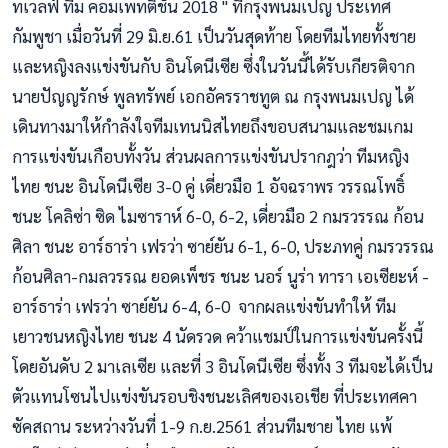
ทเวลฟ์ ทีม คอมเพทติชั่น 2018 " ที่กรุงพนมเปญ ประเทศ
กัมพูชา เมื่อวันที่ 29 มิ.ย.61 เป็นวันสุดท้าย โดยทีมไทยทั้งชาย
และหญิงลงแข่งขันกับ อินโดนีเซีย ซึ่งในวันนี้ได้รับเกียรติจาก
นายปัญญรักษ์ พูลทรัพย์ เอกอัคร
ราชทูต ณ กรุงพนมเปญ ได้
เดินทางมาให้กำลังใจทีมเทนนิสไทยถึงขอบสนามและชมเกม
การแข่งขันเกือบทั้งวัน
ส่วนผลการแข่งขันปรากฎว่า ทีมหญิง
ไทย ชนะ อินโดนีเซีย 3-0 คู่ เดี่ยวมือ 1 อัจฉราพร วรรณโพธิ์
ชนะ โคลิซ่า ซิด ไมซาราห์ 6-0, 6-2, เดี่ยวมือ 2 กมรวรรณ ก้อน
ศิลา ชนะ อาร์ธาร่า เฟรว่า ซาย์ยัน 6-1, 6-0, ประภทคู่ กมรวรรณ
ก้อนศิลา-กมลวรรณ ยอดเพ็ชร ชนะ นอร์ นูร่า ทารา เอเซียะห์ -
อาร์ธาร่า เฟรว่า ซาย์ยัน 6-4, 6-0
จากผลแข่งขันทำให้ ทีม
เยาวชนหญิงไทย ชนะ 4 นัดรวด คว้าแชมป์ในการแข่งขันครั้งนี้
โดยอันดับ 2 มาเลเซีย และที่ 3 อินโดนีเซีย ซึ่งทั้ง 3 ทีมจะได้เป็น
ตัวแทนโซนไปแข่งขันรอบชิงชนะเลิศของเอเชีย ที่ประเทศคา
ซัคสถาน ระหว่างวันที่ 1-9 ก.ย.2561
ส่วนทีมชาย ไทย แพ้