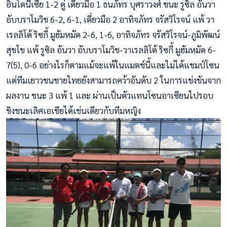
อินโดนีเซีย 1-2 คู่ เดี่ยวมือ 1 ธนภัทร บุศราวงศ์ ชนะ รูซิล อันวา
อับบราโมวิช 6-2, 6-1, เดี่ยวมือ 2 อาทิจภัทร จรัสวิโรจน์ แพ้ วา
เรลลิโต้ ริซกี้ มูฮัมหมัด 2-6, 1-6, อาทิจภัทร จรัสวิโรจน์-ภูมิพัฒน์
สุขโข แพ้ รูซิล อันวา อับบราโมวิช-วาเรลลิโต้ ริซกี้ มูฮัมหมัด 6-
7(5), 0-6
อย่างไรก็ตามแม้จะแพ้ในแมตช์นี้และไม่ได้แชมป์โซน
แต่ทีมเยาวชนชายไทยยังสามารถคว้าอันดับ 2 ในการแข่งขันจาก
ผลงาน ชนะ 3 แพ้ 1 และ ผ่านเป็นตัวแทนโซนอาเซียนไปรอบ
ชิงชนะเลิศเอเชียได้เช่นเดียวกับทีมหญิง