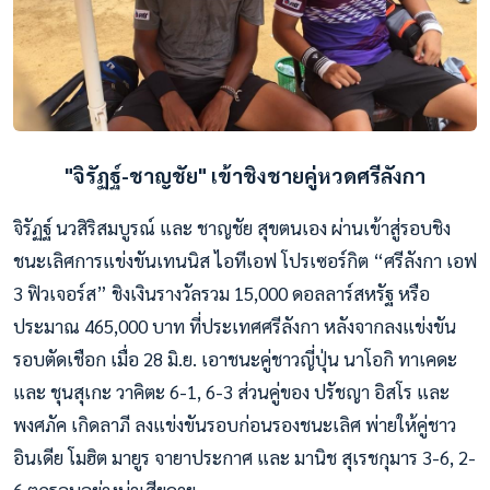
"จิรัฏฐ์-ชาญชัย" เข้าชิงชายคู่หวดศรีลังกา
จิรัฏฐ์ นวสิริสมบูรณ์ และ ชาญชัย สุขตนเอง ผ่านเข้าสู่รอบชิง
ชนะเลิศการแข่งขันเทนนิส ไอทีเอฟ โปรเซอร์กิต “ศรีลังกา เอฟ
3 ฟิวเจอร์ส” ชิงเงินรางวัลรวม 15,000 ดอลลาร์สหรัฐ หรือ
ประมาณ 465,000 บาท ที่ประเทศศรีลังกา หลังจากลงแข่งขัน
รอบตัดเชือก เมื่อ 28 มิ.ย. เอาชนะคู่ชาวญี่ปุ่น นาโอกิ ทาเคดะ
และ ชุนสุเกะ วาคิตะ 6-1, 6-3 ส่วนคู่ของ ปรัชญา อิสโร และ
พงศภัค เกิดลาภี ลงแข่งขันรอบก่อนรองชนะเลิศ พ่ายให้คู่ชาว
อินเดีย โมฮิต มายูร จายาประกาศ และ มานิช สุเรชกุมาร 3-6, 2-