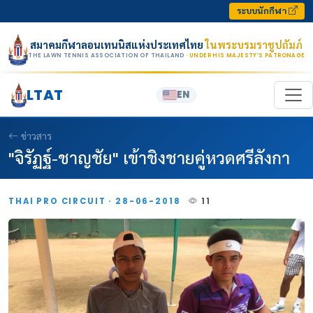
Skip to content
ระบบนักกีฬา
สมาคมกีฬาลอนเทนนิสแห่งประเทศไทย
ในพระบรมราชูปถัมภ์
THE LAWN TENNIS ASSOCIATION OF THAILAND
· UNDER HIS MAJESTY’S PATRONAGE
LTAT
EN
ข่าวสาร
"จิรัฏฐ์-ชาญชัย" เข้าชิงชายคู่หวดศรีลังกา
THAI PRO CIRCUIT · 28-06-2018
11