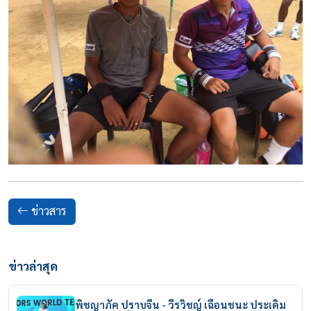
ข่าวสาร
ข่าวล่าสุด
พิชญาภัค ปราบจีน - วีรวิชญ์ เฉือนชนะ ประเดิม