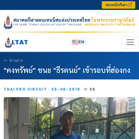
Skip to content
ระบบนักกีฬา
สมาคมกีฬาลอนเทนนิสแห่งประเทศไทย
ในพระบรมราชูปถัมภ์
THE LAWN TENNIS ASSOCIATION OF THAILAND
· UNDER HIS MAJESTY’S PATRONAGE
LTAT
EN
ข่าวสาร
"คงทรัพย์" ชนะ "ธีรดนย์" เข้ารอบที่ฮ่องกง
THAI PRO CIRCUIT · 25-06-2018
36