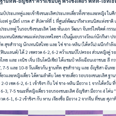
ฐานทัพ-อัญชิสา"คว้าแชมป์คู่ พ่วงชิงเดี่ยว พีทีที-ไอทีเ
มป์ประเภทคู่และเข้าชิงชนะเลิศประเภทเดี่ยวทั้งชายและหญิง ในศ
เอฟ จูเนียร์ เกรด 4" สัปดาห์ที่ 1 ที่ศูนย์พัฒนากีฬาเทนนิสแห่งชาติ เม
ิงชัยประเภทคู่ ในรอบชิงชนะเลิศ โดย พันเอก วัฒนา จันทร์ไพจิตต์ 
นเทนนิสสมาคมแห่งประเทศไทยฯ เป็นผู้มอบรางวัลแก่นักกีฬา ประ
ัพ สุขสำราญ นักเทนนิสไทย และ ไซ่ ชาง-หลิน (ไต้หวัน) ผนึกกำลังเ
(ฟินแลนด์) ได้ 2 เซตรวด 6-2, 6-2 คว้าแชมป์ไปครอง ส่วนหญิงคู่ ร
ทย และ เจนิช เจิ่น (อินโดนีเซีย) ได้แชมป์ หลังเฉือนเอาชนะ ลี กวน อ
7, 7-5 และ 10-8 วันเดียวกัน ฐานทัพ สุขสำราญ และ อัญชิสา ฉันทะ ย
ี่ยวและหญิงเดี่ยว ได้ตามลำดับ โดย ชายเดี่ยว รอบรองชนะเลิศ ฐา
จีน 2-0 เซต 6-2, 6-1 เข้าชิงฯ กับ ไซ่ ชาง-หลิน มือวาง 1 จากไต้หวัน ท
 6-3, 7-5 ขณะที่หญิงเดี่ยว รอบรองชนะเลิศ อัญชิสา มือวาง 4 โค่น "เต
รวด 6-1, 6-2 เข้าชิงฯ กับ หาน เจียงซื่อ มือวาง 2 จากจีน ที่ชนะ ศุภาพ