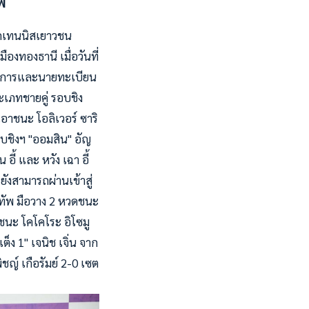
อฟ
ึกเทนนิสเยาวชน
ืองทองธานี เมื่อวันที่
กรรมการและนายทะเบียน
เภทชายคู่ รอบชิง
อาชนะ โอลิเวอร์ ซาริ
อบชิงฯ "ออมสิน" อัญ
ี้ และ หวัง เฉา อี้
ังสามารถผ่านเข้าสู่
นทัพ มือวาง 2 หวดชนะ
ี่ชนะ โคโคโระ อิโซมู
็ง 1" เจนิช เจิ่น จาก
ิชญ์ เกือรัมย์ 2-0 เซต