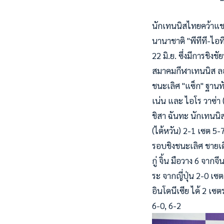
"
นักเทนนิสไทยคว้าแช
นานาชาติ "พีทีที-ไอที
22 มิ.ย. ซึ่งมีการช
สมาคมกีฬาเทนนิส ลอ
ชนะเลิศ "แซ็ก" ฐานท
เน่น และ ไอโร วาซ่า 
ชิสา ฉันทะ นักเทนนิสไ
(ไต้หวัน) 2-1 เซต 5-
รอบชิงชนะเลิศ ชายเด
กู่ จิ้น มือวาง 6 จาก
ระ จากญี่ปุ่น 2-0 เซต
อินโดนีเซีย ได้ 2 เซต
6-0, 6-2