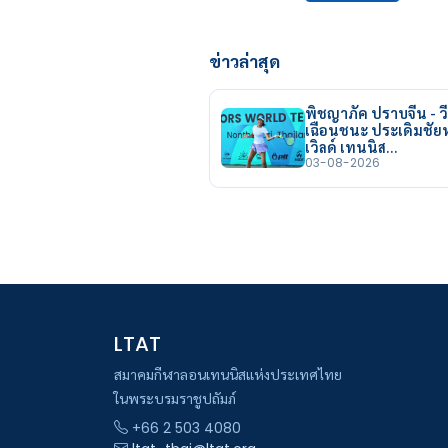
ข่าวล่าสุด
พิชญาภัค ปราบจีน - วี
เฉือนชนะ ประเดิมชั
เวิลด์ เทนนิส…
03-08-2026
LTAT
สมาคมกีฬาลอนเทนนิสแห่งประเทศไทย
ในพระบรมราชูปถัมภ์
+66 2 503 4080