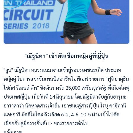
"ณัฐนิดา" เข้าตัดเชือกหญิงคู่ที่ญี่ปุ่น
"จูน" ณัฐนิดา หลวงแนม ผ่านเข้าสู่รอบรองชนะเลิศ ประเภท
หญิงคู่ ในการแข่งขันเทนนิสอาชีพไอทีเอฟ รายการ "ฟูจิ ยาคุฮิน
ไซม์ส วีเมนส์ คัพ" ชิงเงินรางวัล 25,000 เหรียญสหรัฐ ที่เมืองโคฟุ
ประเทศญี่ปุ่น เมื่อวันที่ 14 มิถุนายน โดยณัฐนิดาจับคู่กับฮารุนะ
อาราคาว่า นักหวดสาวเจ้าถิ่น เอาชนะคู่สาวญี่ปุ่น โรบุ คาจิทานิ
และอาริ มัตสึโมโตะ ฉิวเฉียด 6-2, 4-6, 10-5 ผ่านเข้าไปตัด
เชือกกับคู่มือวางอันดับ 3 ของรายการต่อไป
แฟ้มภาพ