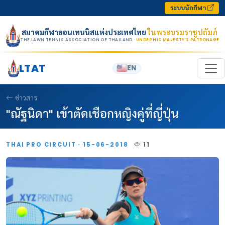
Skip to content
ระบบนักกีฬา
สมาคมกีฬาลอนเทนนิสแห่งประเทศไทย
ในพระบรมราชูปถัมภ์
THE LAWN TENNIS ASSOCIATION OF THAILAND
· UNDER HIS MAJESTY’S PATRONAGE
LTAT
EN
ข่าวสาร
"ณัฐนิดา" เข้าตัดเชือกหญิงคู่ที่ญี่ปุ่น
THAI PRO CIRCUIT · 15-06-2018
11