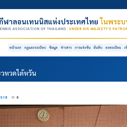
กีฬาลอนเทนนิสแห่งประเทศไทย
ในพระบร
TENNIS ASSOCIATION OF THAILAND
· UNDER HIS MAJESTY’S PATR
หน้าแรก
กฎและระเบียบ
ข้อมูล
ข่าวสาร
การแข่งขัน
อันดับ
ลงทะเบียน
เ
ยวหวดไต้หวัน
2018
6