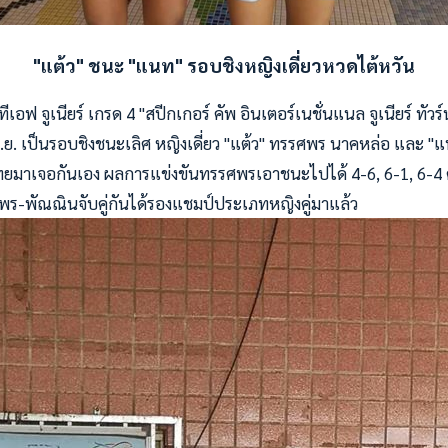
"แต้ว" ชนะ "แนท" รอบชิงหญิงเดี่ยวหวดไต้หวัน
อฟ จูเนียร์ เกรด 4 "สปีกเกอร์ คัพ อินเตอร์เนชั่นแนล จูเนียร์ ทัวร์
10 มิ.ย. เป็นรอบชิงชนะเลิศ หญิงเดี่ยว "แต้ว" ทรรศพร นาคหล่อ และ 
ทยมาเจอกันเอง ผลการแข่งขันทรรศพรเอาชนะไปได้ 4-6, 6-1, 6-4
ศพร-พัณณินจับคู่กันได้รองแชมป์ประเภทหญิงคู่มาแล้ว