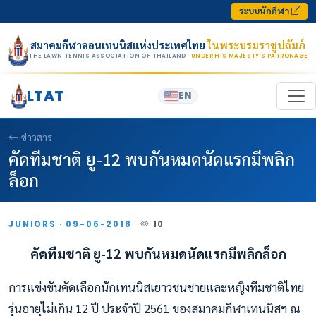
Skip to content
ระบบนักกีฬา
สมาคมกีฬาลอนเทนนิสแห่งประเทศไทย
ในพระบรมราชูปถัมภ์
THE LAWN TENNIS ASSOCIATION OF THAILAND
· UNDER HIS MAJESTY’S PATRONAGE
LTAT
EN
ข่าวสาร
คัดทีมชาติ ยู-12 พบกันหมดนัดแรกมีพลิก
ล็อก
JUNIORS · 09-06-2018
10
คัดทีมชาติ ยู-12 พบกันหมดนัดแรกมีพลิกล็อก
การแข่งขันคัดเลือกนักเทนนิสเยาวชนชายและหญิงทีมชาติไทย
รุ่นอายุไม่เกิน 12 ปี ประจำปี 2561 ของสมาคมกีฬาเทนนิสฯ ณ