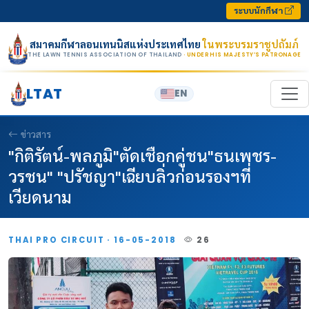
Skip to content
ระบบนักกีฬา
สมาคมกีฬาลอนเทนนิสแห่งประเทศไทย
ในพระบรมราชูปถัมภ์
THE LAWN TENNIS ASSOCIATION OF THAILAND
· UNDER HIS MAJESTY’S PATRONAGE
LTAT
EN
ข่าวสาร
"กิติรัตน์-พลภูมิ"ตัดเชือกคู่ชน"ธนเพชร-
วรชน" "ปรัชญา"เฉียบลิ่วก่อนรองฯที่
เวียดนาม
THAI PRO CIRCUIT · 16-05-2018
26