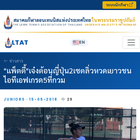
Skip to content
ระบบนักกีฬา
สมาคมกีฬาลอนเทนนิสแห่งประเทศไทย
ในพระบรมราชูปถัมภ์
THE LAWN TENNIS ASSOCIATION OF THAILAND
· UNDER HIS MAJESTY’S PATRONAGE
LTAT
EN
ข่าวสาร
"แพ็ตตี้"เจ๋งต้อนญี่ปุ่น2เซตลิ่วหวดเยาวชน
ไอทีเอฟเกรด5ที่กวม
JUNIORS · 15-05-2018
29