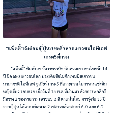
"แพ็ตตี้"เจ๋งต้อนญี่ปุ่น2เซตลิ่วหวดเยาวชนไอทีเอฟ
เกรด5ที่กวม
"แพ็ตตี้" พิมพ์รดา จัตวาพรวนิช นักหวดเยาวชนไทยวัย 14
ปี มือ 680 เยาวชนโลก ประเดิมชัยในศึกเทนนิสเยาวชน
นานาชาติ ไอทีเอฟ จูเนียร์ เกรด5 ที่เกาะกวม ในการลงแข่งขัน
หญิงเดี่ยว รอบแรก เมื่อวันที่ 15 พ.ค.ที่ผ่านมา ด้วยการพกดีกรี
มือวาง 2 ของรายการ เอาชนะ เมอิ ตาเกโมโตะ ดาวรุ่งวัย 15 ปี
จากญี่ปุ่น ได้แบบเด็ดขาด 2 เซตรวดด้วยสกอร์ 6-0 และ 6-2