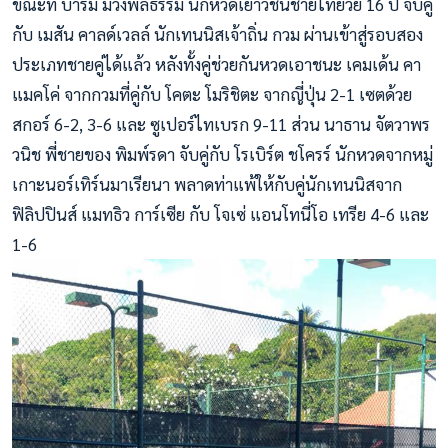
ขณะที่ บารมี ม่วงพลธรรม นักหวดเยาวชนชายไทยวัย 16 ปี จับคู่
กับ เมสัน คาลด์เวลล์ นักเทนนิ
สเจ้าถิ่น กวม ผ่านเข้าสู่รอบสอง
ประเภทชายคู่ได้แล้ว หลังทั้งคู่ช่วยกันหวดเอาชนะ เคมเด้น คา
แมคโค่ จากกวมที่คู่กับ โคตะ โมริชิตะ จากญี่ปุ่น 2-1 เซตด้วย
สกอร์ 6-2, 3-6 และ ซูเปอร์ไทเบรก 9-11
ส่วน นาธาน จัตวาพร
วนิช พี่ชายของ พิมพ์รดา จับคู่กับ โรเบิร์ต ชโครร์ นักหวดจากหมู่
เกาะนอร์เทิร์นมาเรียนา พลาดท่าแพ้ให้กับคู่นักเทนนิสจาก
ฟิลิปปินส์ แมทธิว การ์เซีย กับ โจเซ่ แอนโทนี่โอ เทรีย 4-6 และ
1-6