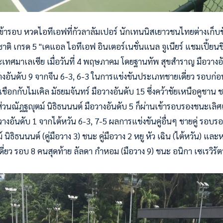
ารอบ หวดไอทีเอฟที่กัวลาลัมเปอร์ นักเทนนิสเยาวชนไทยต่างเก็บ
 เกรด 5 "เคแอล ไอทีเอฟ อินเตอร์เนชั่นแนล จูเนียร์ แชมเปี้ยนชิพ 2
ระเทศมาเลเซีย เมื่อวันที่ 4 พฤษภาคม โดยฐานทัพ สุขสำราญ มือวาง
ือวางอันดับ 9 จากจีน 6-3, 6-3 ในการแข่งขันประเภทชายเดี่ยว รอบก
ชือกกับไมเคิล มัธยมจันทร์ มือวางอันดับ 15 ซึ่งคว้าชัยเหนือคูชาน ช
ส่วนณัฎฐญุตม์ นิธิธนนนต์ มือวางอันดับ 5 ก็ผ่านเข้ารอบรองชนะเลิศ
อวางอันดับ 1 จากไต้หวัน 6-3, 7-5 ผลการแข่งขันคู่อื่นๆ ชายคู่ รอบ
ธิธนนนต์ (คู่มือวาง 3) ชนะ คู่มือวาง 2 หยู หัว เฉิน (ไต้หวัน) และหยู
ดี่ยว รอบ 8 คนสุดท้าย ลัลดา กำหอม (มือวาง 9) ชนะ อนิกา เซเรวิรัตน