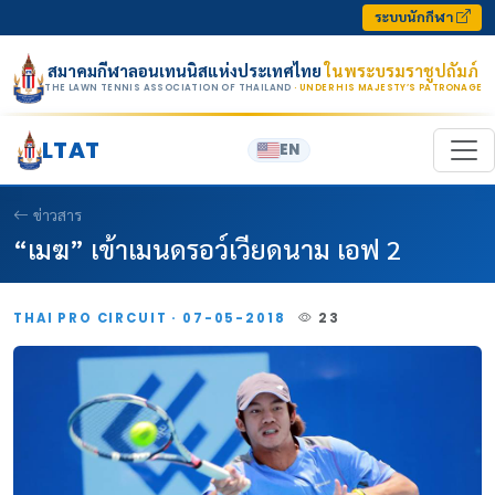
Skip to content
ระบบนักกีฬา
สมาคมกีฬาลอนเทนนิสแห่งประเทศไทย
ในพระบรมราชูปถัมภ์
THE LAWN TENNIS ASSOCIATION OF THAILAND
· UNDER HIS MAJESTY’S PATRONAGE
LTAT
EN
ข่าวสาร
“เมฆ” เข้าเมนดรอว์เวียดนาม เอฟ 2
THAI PRO CIRCUIT · 07-05-2018
23