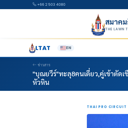
Skip to content
+66 2 503 4080
สมาคม
THE LAWN 
LTAT
EN
ข่าวสาร
"บุณยวีร์"ทะลุ8คนเดี่ยว,คู่เข้าตั
หัวหิน
THAI PRO CIRCUIT