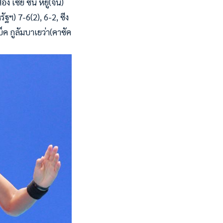
ง เซีย ซิน หยู(จีน)
รัฐฯ) 7-6(2), 6-2, ซีง
บ็ค กูลัมบาเยว่า(คาซัค