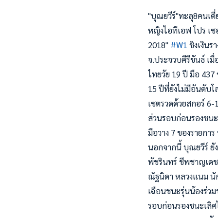
"บุณยวีร์"ทะลุ8คนเดี
หญิงไอทีเอฟ โปร เซอร
2018"
#
W1
ชิงเงินร
จ.ประจวบคีรีขันธ์ เมื
ไทยวัย 19 ปี มือ 4
15 ปีที่ยังไม่มีอันด
เซตรวดด้วยสกอร์ 6-1
ส่วนรอบก่อนรองชนะเลิ
มือวาง 7 ของรายการ ห
นอกจากนี้ บุณยวีร์ ย
พัชรินทร์ ชีพชาญเดช
ณัฐนิดา หลวงแนม นักห
เฉือนชนะรุ่นน้องร่วม
รอบก่อนรองชนะเลิศไป