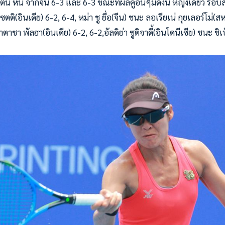
 หนี่ จากจีน 6-3 และ 6-3 ขณะที่ผลคู่อื่นๆมีดังนี้ หญิงเดี่ยว รอบสอ
ติ(อินเดีย) 6-2, 6-4, หม่า ชู ยื่อ(จีน) ชนะ ลอเรียเน่ กุยเลอร์โม่(สห
ตาชา พัลฮา(อินเดีย) 6-2, 6-2,อัลดิย่า ซูติจาดี้(อินโดนีเซีย) ชนะ ชิเ