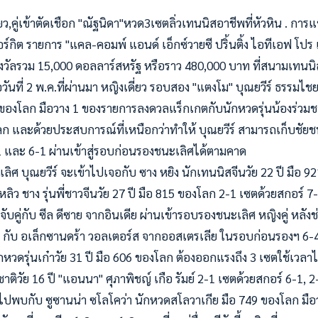
่ยว,คู่เข้าตัดเชือก "ณัฐนิดา"หวด3เซตลิ่วเทนนิสอาชีพที่หัวหิน . กา
์กิต รายการ "แคล-คอมพ์ แอนด์ เอ็กซ์วายซี ปริ้นติ้ง ไอทีเอฟ โปร 
างวัลรวม 15,000 ดอลลาร์สหรัฐ หรือราว 480,000 บาท ที่สนามเทนนิส 
่อวันที่ 2 พ.ค.ที่ผ่านมา หญิงเดี่ยว รอบสอง "แตงโม" บุณยวีร์ ธรรมไช
37 ของโลก มือวาง 1 ของรายการลงดวลแร็กเกตกับนักหวดร
ุ่นน้องร่วม
ับโลก และด้วยประสบการณ์ที่เหนือกว่าทำให้ บุณยวีร์ สามารถเก็บชัยช
 และ 6-1 ผ่านเข้าสู่รอบก่อนรองชนะเลิศได้ตามคาด
ศ บุณยวีร์ จะเข้าไปเจอกับ ซาง หยิง นักเทนนิสจีนวัย 22 ปี มือ 9
ลิว ชาง รุ่นพี่ชาวจีนวัย 27 ปี มือ 815 ของโลก 2-1 เซตด้วยสกอร์ 7
ังจับคู่กับ ซีล ดีซาย จากอินเดีย ผ่านเข้ารอบรองชนะเลิศ หญิงคู่ หล
 กับ อเล็กซานดร้า วอลเตอร์ส จากออสเตรเลีย ในรอบก่อนรองฯ 6-4
วดรุ่นเก๋าวัย 31 ปี มือ 606 ของโลก ต้องออกแรงถึง 3 เซตใช้เวลาไ
ชาติวัย 16 ปี "แอนนา" ศุภาพิชญ์ เกือ รัมย์ 2-1 เซตด้วยสกอร์ 6-1, 
พบกับ ซูซานน่า ซโลโคว่า นักหวดสโลวาเกีย มือ 749 ของโลก มือว