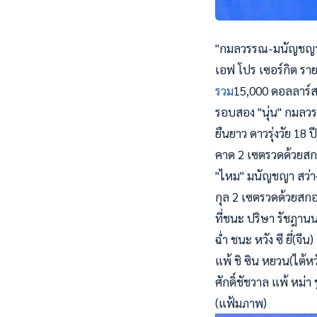
"กมลวรรณ-มนัญชญา-อ
เอฟ โปร เซอร์กิต ราย
รวม
15,000 ดอลลาร์สหร
รอบสอง "นุ่น" กมลวรร
ยืนยาว ดาวรุ่งวัย 1
คาด 2 เซตรวดด้วยสกอ
"ไหม" มนัญชญา สว่างแ
กุล 2 เซตรวดด้วยสกอร
ที่ชนะ ปริษา รัชฎานน
ฉ่ำ ชนะ หวัง ซี ยี่(จ
แพ้ ชิ ซิน หยวน(ไต้ห
ศักดิ์ชัชวาล แพ้ หม่า 
(แฟ้มภาพ)