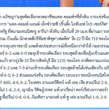
ภิชญา"ฉลุยคัดเลือกหวดอาชีพแคล-คอมพ์ฯที่หัวหิน การแข่งขันเ
การ "แคล-คอมพ์ แอนด์ เอ็กซ์วายซี ปริ้นติ้ง ไอทีเอฟ โปร เซอร์กิต"
ัฐ ที่สนามเทนนิสทรู อารีน่า หัวหิน เมื่อวันที่ 29 เม.ย.ที่ผ่านมา รอ
ณ บัวแย้ม นักหวดดีกรีทีมชาติชุด"เฟดคัพ" วัย 22 ปี มือ 719 ของโ
8 ปีจากอุบลราชธานี และด้วยประสบการณ์ที่เหนือกว่าทำใ
ห้ กมลวรรณ
ร์ 6-2 และ 6-0 ทะลุเข้ารอบคัดเลือก รอบสุดท้ายเพื่อลุ้นเข้าเมนด
ก้ว ดาวรุ่งวัย 15 ปีจากสิงห์บุรี มือ 1231 ของโลก อาศัยความแกร่
์ 6-2 และ 7-5 ผ่านเข้ารอบคัดเลือก รอบสุดท้ายได้เช่นเดียวกับ อภิ
ท์ 6-0, 6-2 ส่วนผลแข่งขัน รอบคัดเลือก รอบแรก ของนักเทนนิสไทย ม
ีน) 7-6(6), 4-6, 6-2, ใจเพชร อานนทวีศิลป์ แพ้ เหอ เจีย ฮวน(จีน) 2-6,
วัน) 1-6, 2-6, ญาณิน วิศิษฎ์วรพร แพ้ มาเรียน่า คอร์เรีย(เอกวาดอร์)
ชู ยื๋อ(จีน) 0-6, 0-6, ภัณฑิลา นามวงศ์ แพ้ ซู เค่อ ฉวน(จีน) 1-6, 2-6