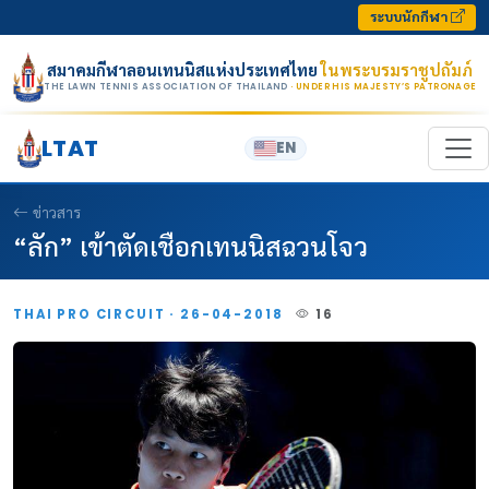
Skip to content
ระบบนักกีฬา
สมาคมกีฬาลอนเทนนิสแห่งประเทศไทย
ในพระบรมราชูปถัมภ์
THE LAWN TENNIS ASSOCIATION OF THAILAND
· UNDER HIS MAJESTY’S PATRONAGE
LTAT
EN
ข่าวสาร
“ลัก” เข้าตัดเชือกเทนนิสฉวนโจว
THAI PRO CIRCUIT · 26-04-2018
16