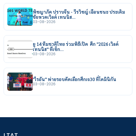
พิชญาภัค ปราบจีน - วีรวิชญ์ เฉือนชนะ ประเดิม
ชัยหวดเวิลด์ เทนนิส…
03-08-2026
ยู 14 ทีมชาติไทย ร่วมพิธีเปิด ศึก "2026 เวิลด์
เทนนิส" ที่เช็ก…
03-08-2026
"ไรอัน" พ่ายรอบคัดเลือกศึกเจ30 ที่โดมินิกัน
03-08-2026
LTAT