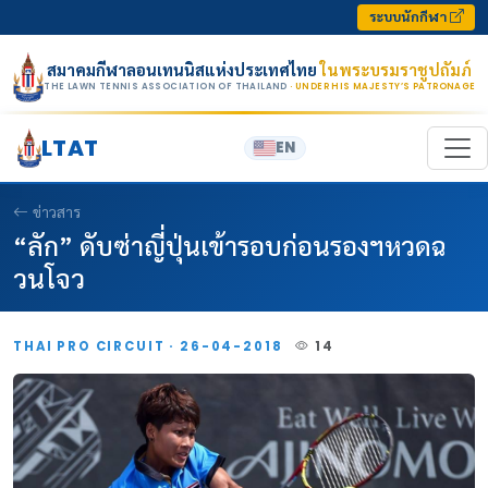
Skip to content
ระบบนักกีฬา
สมาคมกีฬาลอนเทนนิสแห่งประเทศไทย
ในพระบรมราชูปถัมภ์
THE LAWN TENNIS ASSOCIATION OF THAILAND
· UNDER HIS MAJESTY’S PATRONAGE
LTAT
EN
ข่าวสาร
“ลัก” ดับซ่าญี่ปุ่นเข้ารอบก่อนรองฯหวดฉ
วนโจว
THAI PRO CIRCUIT · 26-04-2018
14