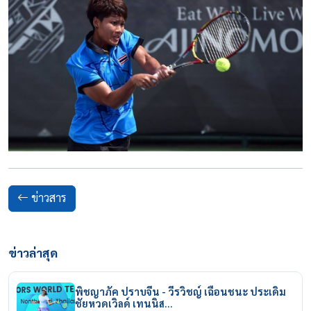
ข่าวสาร
ข่าวล่าสุด
พิชญาภัค ปราบจีน - วีรวิชญ์ เฉือนชนะ ประเดิม
ชัยหวดเวิลด์ เทนนิส…