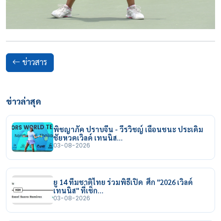
ข่าวสาร
ข่าวล่าสุด
พิชญาภัค ปราบจีน - วีรวิชญ์ เฉือนชนะ ประเดิม
ชัยหวดเวิลด์ เทนนิส…
03-08-2026
ยู 14 ทีมชาติไทย ร่วมพิธีเปิด ศึก "2026 เวิลด์
เทนนิส" ที่เช็ก…
03-08-2026