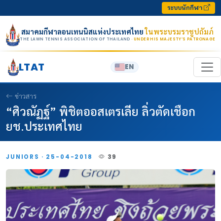
Skip to content
ระบบนักกีฬา
สมาคมกีฬาลอนเทนนิสแห่งประเทศไทย
ในพระบรมราชูปถัมภ์
THE LAWN TENNIS ASSOCIATION OF THAILAND
· UNDER HIS MAJESTY’S PATRONAGE
LTAT
EN
ข่าวสาร
“ศิวณัฏฐ์” พิชิตออสเตรเลีย ลิ่วตัดเชือก
ยช.ประเทศไทย
JUNIORS · 25-04-2018
39