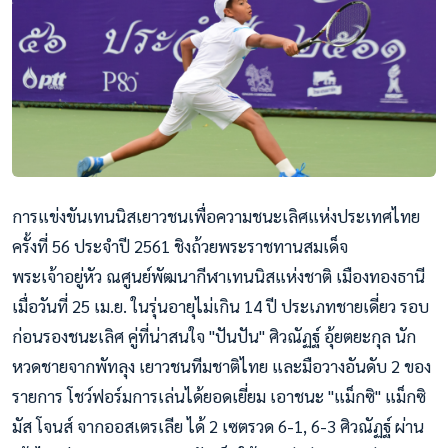
การแข่งขันเทนนิสเยาวชนเพื่อความชนะเลิศแห่งประเทศไทย
ครั้งที่ 56 ประจำปี 2561 ชิงถ้วยพระราชทานสมเด็จ
พระเจ้าอยู่หัว ณศูนย์พัฒนากีฬาเทนนิสแห่งชาติ เมืองทองธานี
เมื่อวันที่ 25 เม.ย. ในรุ่นอายุไม่เกิน 14 ปี ประเภทชายเดี่ยว รอบ
ก่อนรองชนะเลิศ คู่ที่น่าสนใจ "ปันปัน" ศิวณัฏฐ์ อุ้ยตยะกุล นัก
หวดชายจากพัทลุง เยาวชนทีมชาติไทย และมือวางอันดับ 2 ของ
รายการ โชว์ฟอร์มการเล่นได้ยอดเยี่ยม เอาชนะ "แม็กซิ" แม็กซิ
มัส โจนส์ จากออสเตรเลีย ได้ 2 เ
ซตรวด 6-1, 6-3 ศิวณัฏฐ์ ผ่าน