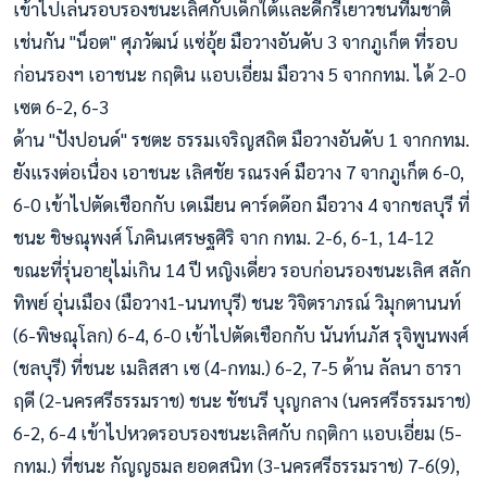
เข้าไปเล่นรอบรองชนะเลิศกับเด็กใต้และดีกรีเยาวชนทีมชาติ
เช่นกัน "น็อต" ศุภวัฒน์ แซ่อุ้ย มือวางอันดับ 3 จากภูเก็ต ที่รอบ
ก่อนรองฯ เอาชนะ กฤติน แอบเอี่ยม มือวาง 5 จากกทม. ได้ 2-0
เซต 6-2, 6-3
ด้าน "ปังปอนด์" รชตะ ธรรมเจริญสถิต มือวางอันดับ 1 จากกทม.
ยังแรงต่อเนื่อง เอาชนะ เลิศชัย รณรงค์ มือวาง 7 จากภูเก็ต 6-0,
6-0 เข้าไปตัดเชือกกับ เดเมียน คาร์ดด๊อก มือวาง 4 จากชลบุรี ที่
ชนะ ชิษณุพงศ์ โภคินเศรษฐศิริ จาก กทม. 2-6, 6-1, 14-12
ขณะที่รุ่นอายุไม่เกิน 14 ปี หญิงเดี่ยว รอบก่อนรองชนะเลิศ สลัก
ทิพย์ อุ่นเมือง (มือวาง1-นนทบุรี) ชนะ วิจิตราภรณ์ วิมุกตานนท์
(6-พิษณุโลก) 6-4, 6-0 เข้าไปตัดเชือกกับ นันท์นภัส รุจิพูนพงศ์
(ชลบุรี) ที่ชนะ เมลิสสา เซ (4-กทม.) 6-2, 7-5 ด้าน ลัลนา ธารา
ฤดี (2-นครศรีธรรมราช) ชนะ ชัชนรี บุญกลาง (นครศรีธรรมราช)
6-2, 6-4 เข้าไปหวดรอบรองชนะเลิศกับ กฤติกา แอบเอี่ยม (5-
กทม.) ที่ชนะ กัญญธมล ยอดสนิท (3-นครศรีธรรมราช) 7-6(9),