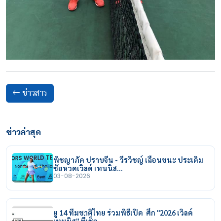
ข่าวสาร
ข่าวล่าสุด
พิชญาภัค ปราบจีน - วีรวิชญ์ เฉือนชนะ ประเดิม
ชัยหวดเวิลด์ เทนนิส…
03-08-2026
ยู 14 ทีมชาติไทย ร่วมพิธีเปิด ศึก "2026 เวิลด์
เทนนิส" ที่เช็ก…