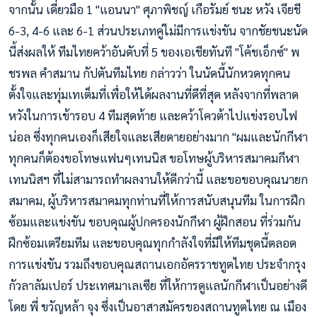
จากนั้น เดี่ยวมือ 1 "แอนนา" ศุภาพิชญ์ เกือรัม
ย์ ชนะ หวัง เจียชี
6-3, 4-6 และ 6-1 ส่วนประเภทคู่ไม่มีการแข่งขัน จากชัยชนะนัด
นี้ส่งผลให้ ทีมไทยคว้าอันดับที่ 5 ของเอเชียทันที "โค้ชเอ็กซ์" พ
ชรพล คำสมาน กัปตันทีมไทย กล่าวว่า ในนัดนี้นักหวดทุกคน
ตั้งใจและทุ่มเทเต็มที่เพื่อให้ได้ผลงานที่ดีที่สุด หลังจากที่พลาด
หวังในการเข้ารอบ 4 ทีมสุดท้าย และคว้าโควต้าไปแข่งรอบไฟ
น่อล ซึ่งทุกคนเองก็เสียใจและเสียดายอย่างมาก "ผมและนักกีฬา
ทุกคนก็ต้องขอโทษแฟนๆเทนนิส ขอโทษผู้บริหารสมาคมกีฬา
เทนนิสฯ ที่ไม่สามารถทำผลงานให้ดีกว่านี้ และขอขอบคุณนายก
สมาคม, ผู้บริหารสมาคมทุกท่านที่ให้การสนับสนุนทีม ในการฝึก
ซ้อมและแข่งขัน ขอบคุณผู้ปกครองนักกีฬา ผู้ฝึกสอน ที่ร่วมกัน
ฝึกซ้อมเตรียมทีม และขอบคุณทุกกำลังใจที่มีให้ทีมชุดนี้ตลอด
การแข่งขัน รวมถึงขอบคุณสถานเอกอัครราชทูตไทย ประจำกรุง
กัวลาลัมเปอร์ ประเทศมาเลเซีย ที่ให้การดูแลนักกีฬาเป็นอย่างดี
โดย พี่ ขวัญหล้า จุง ซึ่งเป็นอาสาสมัครของสถานทูตไทย ณ เมือง