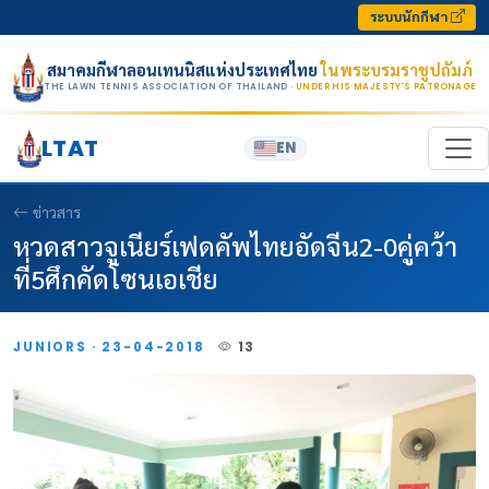
Skip to content
ระบบนักกีฬา
สมาคมกีฬาลอนเทนนิสแห่งประเทศไทย
ในพระบรมราชูปถัมภ์
THE LAWN TENNIS ASSOCIATION OF THAILAND
· UNDER HIS MAJESTY’S PATRONAGE
LTAT
EN
ข่าวสาร
หวดสาวจูเนียร์เฟดคัพไทยอัดจีน2-0คู่คว้า
ที่5ศึกคัดโซนเอเชีย
JUNIORS · 23-04-2018
13