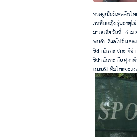
หวดจูเนียร์เฟดคัพไท
ภททีมหญิง รุ่นอายุไม่
มาเลเซีย วันที่ 16 เ
พบกับ สิงคโปร์ และผลป
ชิสา ฉันทะ ชนะ ทีซ่า 
ชิสา ฉันทะ กับ ศุภาพิ
เม.ย.61 ทีมไทยจะลงส