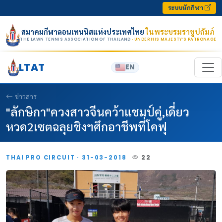
Skip to content
ระบบนักกีฬา
สมาคมกีฬาลอนเทนนิสแห่งประเทศไทย
ในพระบรมราชูปถัมภ์
THE LAWN TENNIS ASSOCIATION OF THAILAND
· UNDER HIS MAJESTY’S PATRONAGE
LTAT
EN
ข่าวสาร
"ลักษิกา"ควงสาวจีนคว้าแชมป์คู่,เดี่ยว
หวด2เซตฉลุยชิงฯศึกอาชีพที่โคฟุ
THAI PRO CIRCUIT · 31-03-2018
22