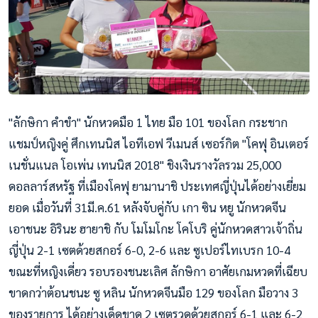
"ลักษิกา คำขำ" นักหวดมือ 1 ไทย มือ 101 ของโลก กระชาก
แชมป์หญิงคู่ ศึกเทนนิส ไอทีเอฟ วีเมนส์ เซอร์กิต "โคฟุ อินเตอร์
เนชั่นแนล โอเพ่น เทนนิส 2018" ชิงเงินรางวัลรวม 25,000
ดอลลาร์สหรัฐ ที่เมืองโคฟุ ยามานาชิ ประเทศญี่ปุ่นได้อย่างเยี่ยม
ยอด เมื่อวันที่ 31มี.ค.61 หลังจับคู่กับ เกา ซิน หยู นักหวดจีน
เอาชนะ อิรินะ ฮายาชิ กับ โมโมโกะ โคโบริ คู่นักหวดสาวเจ้าถิ่น
ญี่ปุ่น 2-1 เซตด้วยสกอร์ 6-0, 2-6 และ ซูเปอ
ร์ไทเบรก 10-4
ขณะที่หญิงเดี่ยว รอบรองชนะเลิศ ลักษิกา อาศัยเกมหวดที่เฉียบ
ขาดกว่าต้อนชนะ ซู หลิน นักหวดจีนมือ 129 ของโลก มือวาง 3
ของรายการ ได้อย่างเด็ดขาด 2 เซตรวดด้วยสกอร์ 6-1 และ 6-2