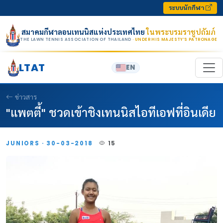
Skip to content
ระบบนักกีฬา
สมาคมกีฬาลอนเทนนิสแห่งประเทศไทย
ในพระบรมราชูปถัมภ์
THE LAWN TENNIS ASSOCIATION OF THAILAND
· UNDER HIS MAJESTY’S PATRONAGE
LTAT
EN
ข่าวสาร
"แพตตี้" ชวดเข้าชิงเทนนิสไอทีเอฟที่อินเดีย
JUNIORS · 30-03-2018
15