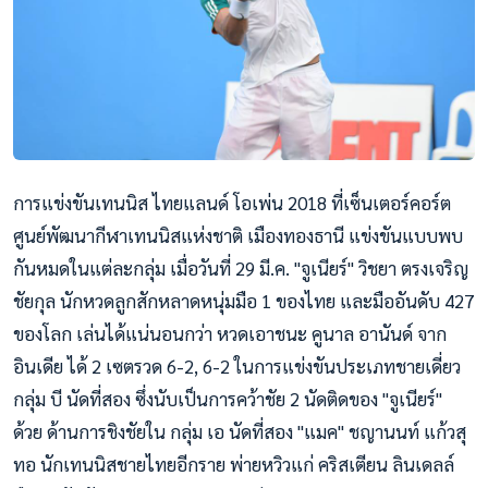
การแข่งขันเทนนิส ไทยแลนด์ โอเพ่น 2018 ที่เซ็นเตอร์คอร์ต
ศูนย์พัฒนากีฬาเทนนิสแห่งชาติ เมืองทองธานี แข่งขันแบบพบ
กันหมดในแต่ละกลุ่ม เมื่อวันที่ 29 มี.ค. "จูเนียร์" วิชยา ตรงเจริญ
ชัยกุล นักหวดลูกสักหลาดหนุ่มมือ 1 ของไทย และมืออันดับ 427
ของโลก เล่นได้แน่นอนกว่า หวดเอาชนะ คูนาล อานันด์ จาก
อินเดีย ได้ 2 เซตรวด 6-2, 6-2 ในการแข่งขันประเภทชายเดี่ยว
กลุ่ม บี นัดที่สอง ซึ่งนับเป็นการคว้าชัย 2 นัดติดของ "จูเนียร์"
ด้วย ด้านการชิงชัยใน กลุ่ม เอ นัดที่สอง "แมค" ชญานนท์ แก้วสุ
ทอ นักเทนนิสชายไทยอีกราย พ่ายหวิวแก่ คริสเตียน ลินเดลล์