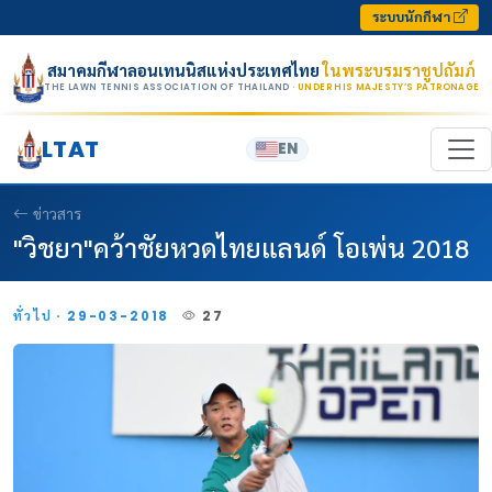
Skip to content
ระบบนักกีฬา
สมาคมกีฬาลอนเทนนิสแห่งประเทศไทย
ในพระบรมราชูปถัมภ์
THE LAWN TENNIS ASSOCIATION OF THAILAND
· UNDER HIS MAJESTY’S PATRONAGE
LTAT
EN
ข่าวสาร
"วิชยา"คว้าชัยหวดไทยแลนด์ โอเพ่น 2018
ทั่วไป · 29-03-2018
27