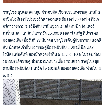
ชาญไชย สุขตนเอง ฉลุยเข้ารอบตัดเชือกประเภทช
ายคู่ เทนนิส
อาชีพไอทีเอฟ โปรเซอร์กิต "ออสเตรเลีย เอฟ 3 / เอฟ 4 ฟิวเจ
อร์ส" รายการ "มอร์นิงตัน เพนินซูลา เมนส์ เทนนิส อินเตอร์
เนชั่นแนล #2" ชิงเงินรางวัล 25,000 ดอลลาร์สหรัฐ ที่ประเทศ
ออสเตรเลีย เมื่อวันที่ 28 มีนาคม ชาญไชยจับคู่กับอารอน แอดดิ
สัน นักหวดเจ้าถิ่น เอาชนะคู่มือวางอันดับ 2 เจเรมี่ บีล และ
โธมัส แฟนคัทท์ สองนักหวดเจ้าถิ่น 6-1, 2-6, 10-8 ในรอบก่อน
รองชนะเลิศชายคู่ ส่วนประเภทชายเดี่ยว รอบแรก ชาญไชยสุด
ต้านมือวางอันดับ 1 มาร์ค โพลแมนส์ ของออสเตรเลีย พ่ายไป 4-
6, 3-6