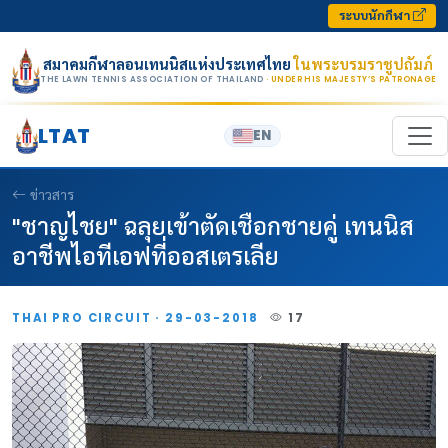
Skip to content
ระบบนักกีฬา
สมาคมกีฬาลอนเทนนิสแห่งประเทศไทย
ในพระบรมราชูปถัมภ์
THE LAWN TENNIS ASSOCIATION OF THAILAND
· UNDER HIS MAJESTY’S PATRONAGE
LTAT
EN
ข่าวสาร
"ชาญไชย" ฉลุยเข้าตัดเชือกชายคู่ เทนนิส
อาชีพไอทีเอฟที่ออสเตรเลีย
THAI PRO CIRCUIT · 29-03-2018
17