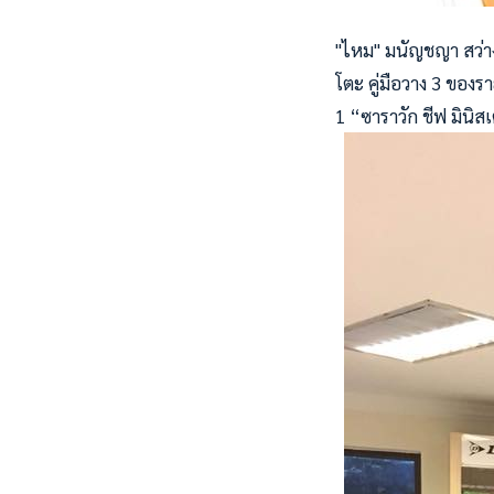
"ไหม" มนัญชญา สว่าง
โตะ คู่มือวาง 3 ของร
1 “ซาราวัก ชีฟ มินิสเ