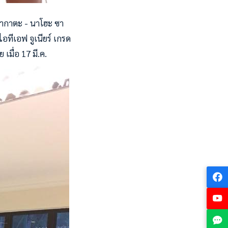
 นากาตะ - นาโฮะ ซา
อทีเอฟ จูเนียร์ เกรด
เมื่อ 17 มี.ค.