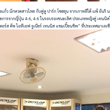
แก้ว นักหวดสาวไทย กับคู่หู ปาร์ก โซฮยุน จากเกาหลีใต้ แพ้ อันริ
ายการจากญี่ปุ่น 4-6, 4-6 ในรอบรองชนะเลิศ ประเภทหญิงคู่ เทนนิสไ
ตอร์ส คัพ ไอทีเอฟ จูเนียร์ เทนนิส แชมเปี้ยนชิพ” ที่ประเทศมาเลเซีย 