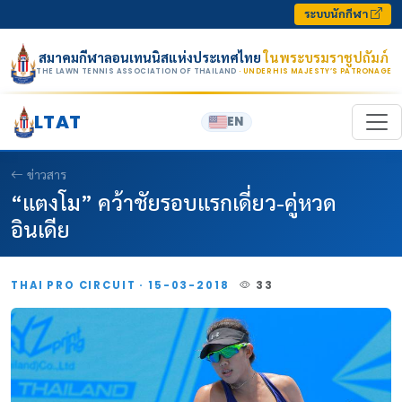
Skip to content
ระบบนักกีฬา
สมาคมกีฬาลอนเทนนิสแห่งประเทศไทย
ในพระบรมราชูปถัมภ์
THE LAWN TENNIS ASSOCIATION OF THAILAND
· UNDER HIS MAJESTY’S PATRONAGE
LTAT
EN
ข่าวสาร
“แตงโม” คว้าชัยรอบแรกเดี่ยว-คู่หวด
อินเดีย
THAI PRO CIRCUIT · 15-03-2018
33