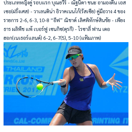
ประเภทหญิงคู่ รอบแรก บุณยวีร์ - ณัฐนิดา ชนะ อามองดีน เอส
เซอ(ฝรั่งเศส) - วาเลนติน่า อิวาคเนนโก้(รัสเซีย) คู่มือวาง 4 ของ
รายการ 2-6, 6-3, 10-8 “อีฟ” ณิชาต์ เลิศพิทักษ์สินชัย - เพียง
ธาร ผลิพืช แพ้ เบอร์ฟู เซนกิซ(ตุรกี) - โรซาลี่ ฟาน เดอ
ฮอก(เนเธอร์แลนด์) 6-2, 6-7(5), 5-10 (แฟ้มภาพ)