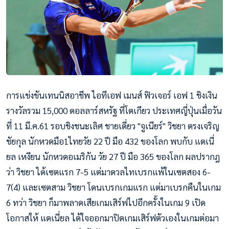
การแข่งขันเทนนิสอาชีพ ไอทีเอฟ เมนส์ ฟิวเจอร์ เอฟ 1 ชิงเงิน
รางวัลรวม 15,000 ดอลลาร์สหรัฐ ที่โตเกียว ประเทศญี่ปุ่นเมื่อวัน
ที่ 11 มี.ค.61 รอบชิงชนะเลิศ ชายเดี่ยว "จูเนียร์" วิชยา ตรงเจริญ
ชัยกุล นักหวดมือ1ไทยวัย 22 ปี มือ 432 ของโลก พบกับ แดเนี่
ยล เหงียน นักหวดอเมริกัน วัย 27 ปี มือ 365 ของโลก ผลปรากฎ
ว่า วิชยา ได้เซตแรก 7-5 แต่มาดวลไทเบรกแพ้ในเซตสอง 6-
7(4) และเซตสาม วิชยา โดนเบรกเกมแรก แต่มาเบรกคืนในเกม
6 ทว่า วิชยา ก็มาพลาดเสียเกมเสิร์ฟไปอีก
ครั้งในเกม 9 เปิด
โอกาสให้ แดเนี่ยล ได้ใจออกมาปิดเกมเสิร์ฟตัวเ
องในเกมต่อมา