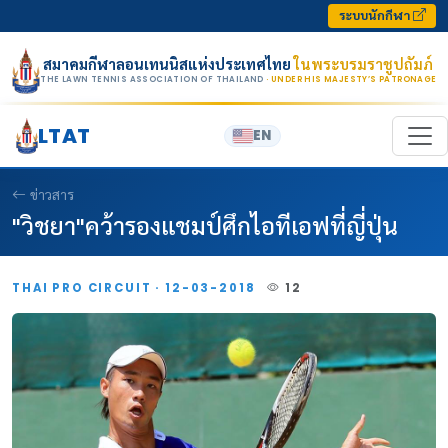
Skip to content
ระบบนักกีฬา
สมาคมกีฬาลอนเทนนิสแห่งประเทศไทย
ในพระบรมราชูปถัมภ์
THE LAWN TENNIS ASSOCIATION OF THAILAND
· UNDER HIS MAJESTY’S PATRONAGE
LTAT
EN
ข่าวสาร
"วิชยา"คว้ารองแชมป์ศึกไอทีเอฟที่ญี่ปุ่น
THAI PRO CIRCUIT · 12-03-2018
12