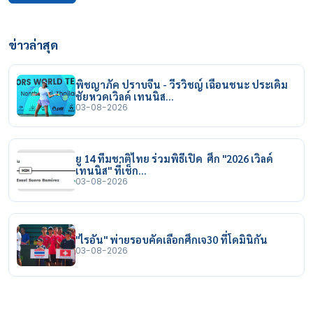
ข่าวล่าสุด
พิชญาภัค ปราบจีน - วีรวิชญ์ เฉือนชนะ ประเดิม
ชัยหวดเวิลด์ เทนนิส…
03-08-2026
ยู 14 ทีมชาติไทย ร่วมพิธีเปิด ศึก "2026 เวิลด์
เทนนิส" ที่เช็ก…
03-08-2026
"ไรอัน" พ่ายรอบคัดเลือกศึกเจ30 ที่โดมินิกัน
03-08-2026