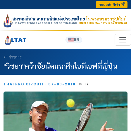
Skip to content
ระบบนักกีฬา
สมาคมกีฬาลอนเทนนิสแห่งประเทศไทย
ในพระบรมราชูปถัมภ์
THE LAWN TENNIS ASSOCIATION OF THAILAND
· UNDER HIS MAJESTY’S PATRONAGE
LTAT
EN
ข่าวสาร
"วิชยา"คว้าชัยนัดแรกศึกไอทีเอฟที่ญี่ปุ่น
THAI PRO CIRCUIT · 07-03-2018
17