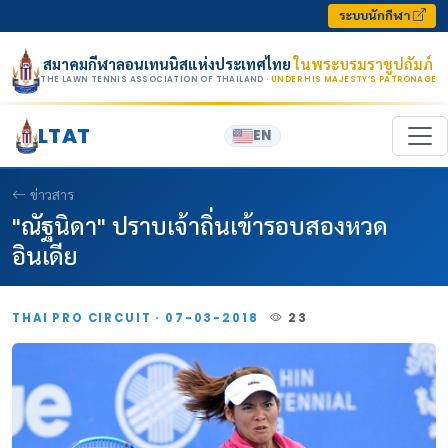
Skip to content
ระบบนักกีฬา
สมาคมกีฬาลอนเทนนิสแห่งประเทศไทย
ในพระบรมราชูปถัมภ์
THE LAWN TENNIS ASSOCIATION OF THAILAND
· UNDER HIS MAJESTY’S PATRONAGE
LTAT
EN
ข่าวสาร
"ณัฐนิดา" ปราบเจ้าถิ่นเข้ารอบสองหวด
อินเดีย
THAI PRO CIRCUIT · 07-03-2018
23