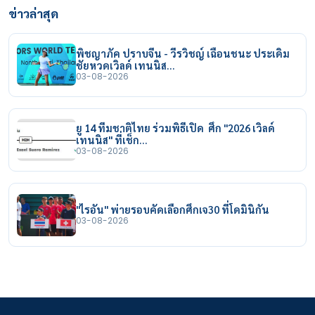
ข่าวล่าสุด
พิชญาภัค ปราบจีน - วีรวิชญ์ เฉือนชนะ ประเดิม
ชัยหวดเวิลด์ เทนนิส…
03-08-2026
ยู 14 ทีมชาติไทย ร่วมพิธีเปิด ศึก "2026 เวิลด์
เทนนิส" ที่เช็ก…
03-08-2026
"ไรอัน" พ่ายรอบคัดเลือกศึกเจ30 ที่โดมินิกัน
03-08-2026