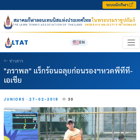
Skip to content
ระบบนักกีฬา
สมาคมกีฬาลอนเทนนิสแห่งประเทศไทย
ในพระบรมราชูปถัมภ์
THE LAWN TENNIS ASSOCIATION OF THAILAND
· UNDER HIS MAJESTY’S PATRONAGE
LTAT
EN
ข่าวสาร
"ภราพล" แร็กร้อนฉลุยก่อนรองฯหวดพีทีที-
เอเชีย
JUNIORS · 27-02-2018
30