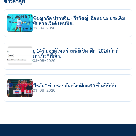
ข่าวล่าสุด
พิชญาภัค ปราบจีน - วีรวิชญ์ เฉือนชนะ ประเดิม
ชัยหวดเวิลด์ เทนนิส…
03-08-2026
ยู 14 ทีมชาติไทย ร่วมพิธีเปิด ศึก "2026 เวิลด์
เทนนิส" ที่เช็ก…
03-08-2026
"ไรอัน" พ่ายรอบคัดเลือกศึกเจ30 ที่โดมินิกัน
03-08-2026