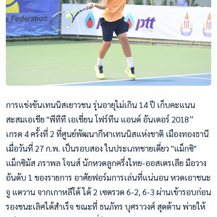
การแข่งขันเทนนิสเยาวชน รุ่นอายุไม่เกิน 14 ปี เก็บคะแนน
สะสมเอเชีย "พีทีที เอเชี่ยน โฟร์ทีน แอนด์ อันเดอร์ 2018”
เกรด 4 ครั้งที่ 2 ที่ศูนย์พัฒนากีฬาเทนนิสแห่งชาติ เมืองทองธานี
เมื่อวันที่ 27 ก.พ. เป็นรอบสอง ในประเภทชายเดี่ยว "แม็กซิ"
แม็กซิมัส ภราพล โจนส์ นักหวดลูกครึ่งไทย-ออสเตรเลีย มือวาง
อันดับ 1 ของรายการ อาศัยฟอร์มการเล่นที่แน่นอน หวดเอาชนะ
จู แตวาน จากเกาหลีใต้ ได้ 2 เซตรวด 6-2, 6-3 ผ่านเข้ารอบก่อน
รองชนะเลิศได้สำเร็จ ขณะที่ ธน
ภัทร บุศราวงศ์ สุดต้าน พ่ายให้