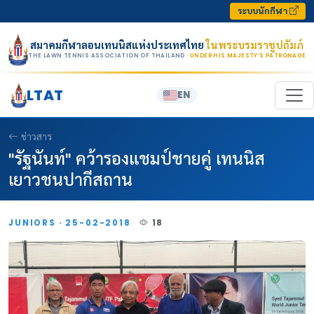
Skip to content
ระบบนักกีฬา
สมาคมกีฬาลอนเทนนิสแห่งประเทศไทย
ในพระบรมราชูปถัมภ์
THE LAWN TENNIS ASSOCIATION OF THAILAND
· UNDER HIS MAJESTY’S PATRONAGE
LTAT
EN
ข่าวสาร
"รัฐนันท์" คว้ารองแชมป์ชายคู่ เทนนิส
เยาวชนปากีสถาน
JUNIORS · 25-02-2018
18