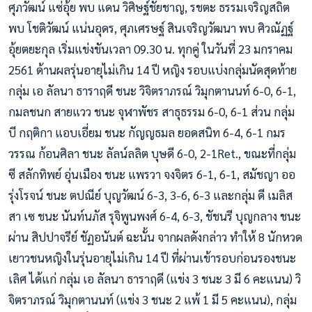
ศุภวัฒน์ แซ่อุ้ย พบ แดน วิศิษฐ์ชัยชาญ, รชตะ ธรรมเจริญสถิต
พบ โชติวัฒน์ แน่นอุดร, ศุภเศรษฐ์ สินเจริญวัฒนา พบ ศิวณัฏฐ์
อุ้ยตยะกุล เริ่มแข่งขันเวลา 09.30 น. ทุกคู่ ในวันที่ 23 มกราคม
2561 ด้านผลรุ่นอายุไม่เกิน 14 ปี หญิง รอบแบ่งกลุ่มนัดสุดท้าย
กลุ่ม เอ ลัลนา ธาราฤดี ชนะ วิจิตราภรณ์ วิมุกตานนท์ 6-0, 6-1,
กมลชนก สายแวว ชนะ จุฬาพัชร สาธุธรรม 6-0, 6-1 ส่วน กลุ่ม
บี กฤติกา แอบเอี่ยม ชนะ กัญญธมล ยอดสนิท 6-4, 6-1 กมร
วรรณ ก้อนศิลา ชนะ ลัลน์ลลิต บุษดี 6-0, 2-1Ret., ขณะที่กลุ่ม
ซี สลักทิพย์ อุ่นเมือง ชนะ แพรวา จงจิตร 6-1, 6-1, สมัชญา ออ
รุ่งโรจน์ ชนะ ตปณีย์ บุญวัฒน์ 6-3, 3-6, 6-3 และกลุ่ม ดี เมลิส
สา เซ ชนะ นันท์นภัส รุจิพูนพงศ์ 6-4, 6-3, ชัชนรี บุญกลาง ชนะ
ผ่าน สิปปาจรีย์ ชัฏอนันต์ ฉะนั้น จากผลดังกล่าว ทำให้ 8 นักหวด
เยาวชนหญิงในรุ่นอายุไม่เกิน 14 ปี ที่ผ่านเข้ารอบก่อนรองชนะ
เลิศ ได้แก่ กลุ่ม เอ ลัลนา ธาราฤดี (แข่ง 3 ชนะ 3 มี 6 คะแนน) วิ
จิตราภรณ์ วิมุกตานนท์ (แข่ง 3 ชนะ 2 แพ้ 1 มี 5 คะแนน), กลุ่ม