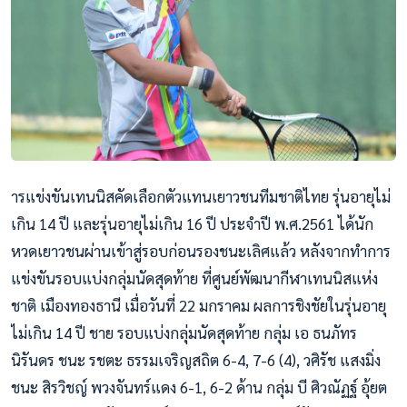
ารแข่งขันเทนนิสคัดเลือกตัวแทนเยาวชนทีมชาติไทย รุ่นอายุไม่
เกิน 14 ปี และรุ่นอายุไม่เกิน 16 ปี ประจำปี พ.ศ.2561 ได้นัก
หวดเยาวชนผ่านเข้าสู่รอบก่อนรองชนะเลิศแล้ว หลังจากทำการ
แข่งขันรอบแบ่งกลุ่มนัดสุดท้าย ที่ศูนย์พัฒนากีฬาเทนนิสแห่ง
ชาติ เมืองทองธานี เมื่อวันที่ 22 มกราคม ผลการชิงชัยในรุ่นอายุ
ไม่เกิน 14 ปี ชาย รอบแบ่งกลุ่มนัดสุดท้าย กลุ่ม เอ ธนภัทร
นิรันดร ชนะ รชตะ ธรรมเจริญสถิต 6-4, 7-6 (4), วศิรัช แสงมิ่ง
ชนะ สิรวิชญ์ พวงจันทร์แดง 6-1, 6-2 ด้าน กลุ่ม บี ศิวณัฏฐ์ อุ้ยต