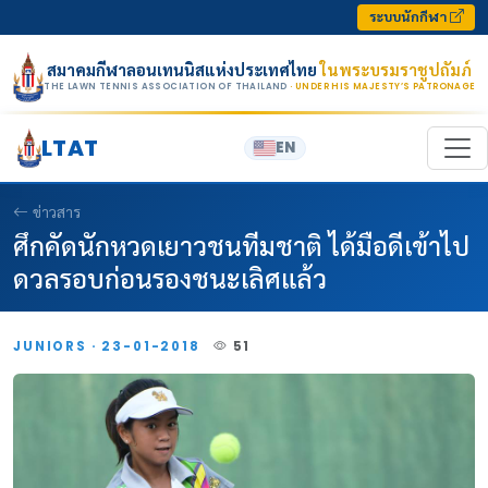
Skip to content
ระบบนักกีฬา
สมาคมกีฬาลอนเทนนิสแห่งประเทศไทย
ในพระบรมราชูปถัมภ์
THE LAWN TENNIS ASSOCIATION OF THAILAND
· UNDER HIS MAJESTY’S PATRONAGE
LTAT
EN
ข่าวสาร
ศึกคัดนักหวดเยาวชนทีมชาติ ได้มือดีเข้าไป
ดวลรอบก่อนรองชนะเลิศแล้ว
JUNIORS · 23-01-2018
51