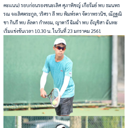
คะแนน) รอบก่อนรองชนะเลิศ ศุภาพิชญ์ เกือรัมย์ พบ ธมนพร
รณ จงเลิศตระกูล, วริศรา ลี พบ พิมพ์รดา จัตวาพรวนิช, ณัฎฐณิ
ชา กินรี พบ ลัลดา กำหอม, ญาตาวี ฉิมฉ่ำ พบ อัญชิสา ฉันทะ
เริ่มแข่งขันเวลา 10.30 น. ในวันที่ 23 มกราคม 2561