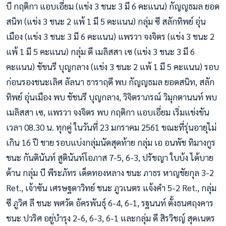
บี กฤติกา แอบเอี่ยม (แข่ง 3 ชนะ 3 มี 6 คะแนน) กัญญธมล ยอด
สนิท (แข่ง 3 ชนะ 2 แพ้ 1 มี 5 คะแนน) กลุ่ม ซี สลักทิพย์ อุ่น
เมือง (แข่ง 3 ชนะ 3 มี 6 คะแนน) แพรวา จงจิตร (แข่ง 3 ชนะ 2
แพ้ 1 มี 5 คะแนน) กลุ่ม ดี เมลิสสา เซ (แข่ง 3 ชนะ 3 มี 6
คะแนน) ชัชนรี บุญกลาง (แข่ง 3 ชนะ 2 แพ้ 1 มี 5 คะแนน) รอบ
ก่อนรองชนะเลิศ ลัลนา ธาราฤดี พบ กัญญธมล ยอดสนิท, สลัก
ทิพย์ อุ่นเมือง พบ ชัชนรี บุญกลาง, วิจิตราภรณ์ วิมุกตานนท์ พบ
เมลิสสา เซ, แพรวา จงจิตร พบ กฤติกา แอบเอี่ยม เริ่มแข่งขัน
เวลา 08.30 น. ทุกคู่ ในวันที่ 23 มกราคม 2561 ขณะที่รุ่นอายุไม่
เกิน 16 ปี ชาย รอบแบ่งกลุ่มนัดสุดท้าย กลุ่ม เอ อนพัช ทิมางกูร
ชนะ กันตินันท์ สูตินันท์โอภาส 7-5, 6-3, ปรัชญา ใบบ้ง ได้บาย
ด้าน กลุ่ม บี พีระภัทร เด็ดทองหลาง ชนะ ภาธร หาญชัยกุล 3-2
Ret., เจ้าซัน เศรษฐดาวิทย์ ชนะ ภูวเนตร แจ้งคำ 5-2 Ret., กลุ่ม
ซี ภูวิศ ลี ชนะ พศวัต อัครพันธุ์ 6-4, 6-1, รฐนนท์ ตั้งธนศฤงคาร
ชนะ ปวริศ อยู่บำรุง 2-6, 6-3, 6-1 และกลุ่ม ดี สิรวิชญ์ สุดเนตร