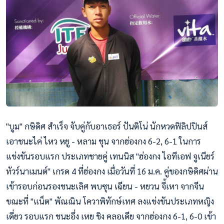
"บูม" กษิดิศ สำเร็จ จับคู่กับอาเธอร์ ปันติโน่ นักหวดฟิลิปปินส์
เอาชนะไค่ ไหว หยู - หลาม ชุน จากฮ่องกง 6-2, 6-1 ในการ
แข่งขันรอบแรก ประเภทชายคู่ เทนนิส "ฮ่องกง ไอทีเอฟ จูเนียร์
ทัวร์นาเมนต์" เกรด 4 ที่ฮ่องกง เมื่อวันที่ 16 ม.ค. คู่ของกษิดิศผ่าน
เข้ารอบก่อ
นรองชนะเลิศ พบซุน เฉียน - หยวน จี้เหา จากจีน
ขณะที่ "แน็ต" พัณณิน โควาพิทักษ์เทศ ลงแข่งขันประเภทหญิง
เดี่ยว รอบแรก ชนะอึ่ง เหย ชิง คลอเดีย จากฮ่องกง 6-1, 6-0 เข้า