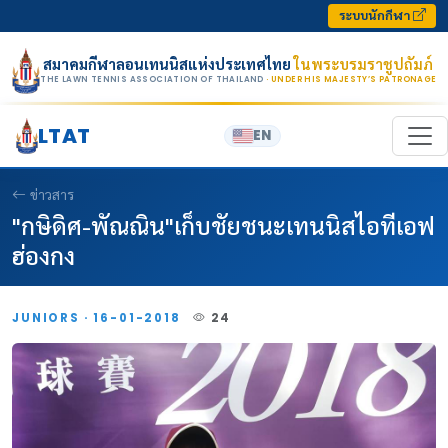
Skip to content
ระบบนักกีฬา
สมาคมกีฬาลอนเทนนิสแห่งประเทศไทย
ในพระบรมราชูปถัมภ์
THE LAWN TENNIS ASSOCIATION OF THAILAND
· UNDER HIS MAJESTY’S PATRONAGE
LTAT
EN
ข่าวสาร
"กษิดิศ-พัณณิน"เก็บชัยชนะเทนนิสไอทีเอฟ
ฮ่องกง
JUNIORS · 16-01-2018
24