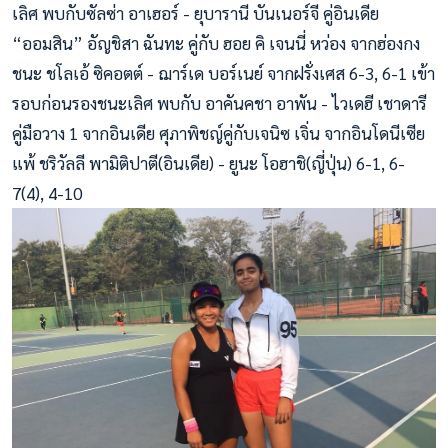
เลิศ พบกับซัลซ่า อาเฮอร์ - ยุบารานี บันเนอร์จี คู่อินเดีย
“ออมสิน” อัญชิสา ฉันทะ คู่กับ ฮอย คิ เจนนี่ หว่อง จากฮ่องกง
ชนะ ชโลเอ้ ซิคอตต์ - ฌาร์เด บอร์เนย์ จากฝรั่งเศส 6-3, 6-1 เข้า
รอบก่อนรองชนะเลิศ พบกับ อาคันคชา อาพัน - ไวเดฮี เชาดารี
คู่มือวาง 1 จากอินเดีย ศุภาพิชญ์คู่กับเจนิซ เจิ่น จากอินโดนีเซีย
แพ้ ชริวัลลี พามิติปาตี(อินเดีย) - ยูนะ โอฮาชิ(ญี่ปุ่น) 6-1, 6-
7(4), 4-10