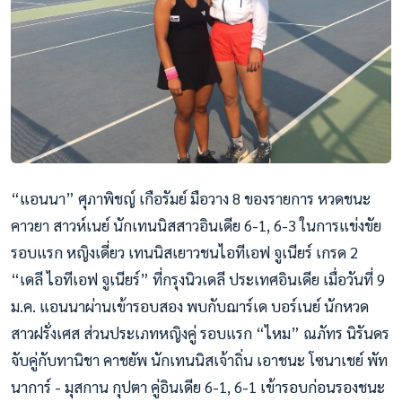
“แอนนา” ศุภาพิชญ์ เกือรัมย์ มือวาง 8 ของรายการ หวดชนะ
คาวยา สาวห์เนย์ นักเทนนิสสาวอินเดีย 6-1, 6-3 ในการแข่งขัย
รอบแรก หญิงเดี่ยว เทนนิสเยาวชนไอทีเอฟ จูเนียร์ เกรด 2
“เดลี ไอทีเอฟ จูเนียร์” ที่กรุงนิวเดลี ประเทศอินเดีย เมื่อวันที่ 9
ม.ค. แอนนาผ่านเข้ารอบสอง พบกับฌาร์เด บอร์เนย์ นักหวด
สาวฝรั่งเศส ส่วนประเภทหญิงคู่ รอบแรก “ไหม” ณภัทร นิรันดร
จับคู่กับทานิชา คาชยัพ นักเทนน
ิสเจ้าถิ่น เอาชนะ โซนาเชย์ พัท
นาการ์ - มุสกาน กุปตา คู่อินเดีย 6-1, 6-1 เข้ารอบก่อนรองชนะ