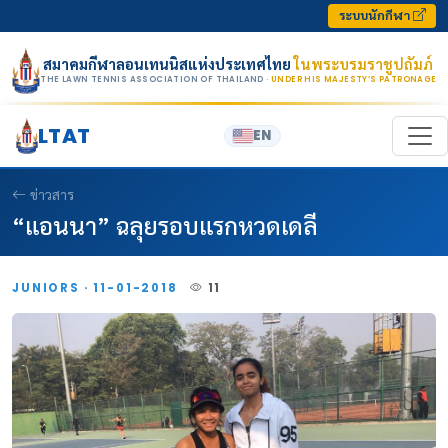
Skip to content
ระบบนักกีฬา
สมาคมกีฬาลอนเทนนิสแห่งประเทศไทย
ในพระบรมราชูปถัมภ์
THE LAWN TENNIS ASSOCIATION OF THAILAND
· UNDER HIS MAJESTY’S PATRONAGE
LTAT
EN
ข่าวสาร
“แอนนา” ฉลุยรอบแรกหวดเดลี
JUNIORS · 11-01-2018
11