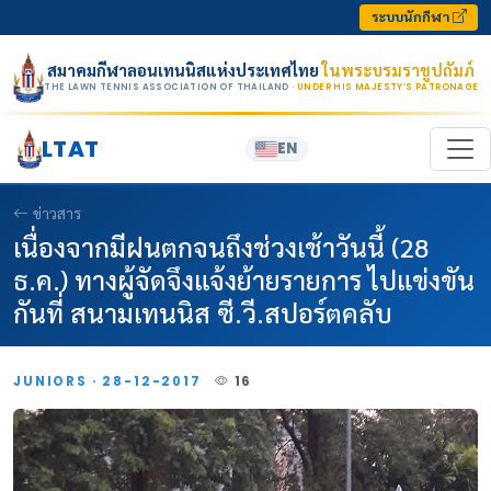
Skip to content
ระบบนักกีฬา
สมาคมกีฬาลอนเทนนิสแห่งประเทศไทย
ในพระบรมราชูปถัมภ์
THE LAWN TENNIS ASSOCIATION OF THAILAND
· UNDER HIS MAJESTY’S PATRONAGE
LTAT
EN
ข่าวสาร
เนื่องจากมีฝนตกจนถึงช่วงเช้าวันนี้ (28
ธ.ค.) ทางผู้จัดจึงแจ้งย้ายรายการ ไปแข่งขัน
กันที่ สนามเทนนิส ซี.วี.สปอร์ตคลับ
JUNIORS · 28-12-2017
16