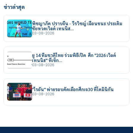
ข่าวล่าสุด
พิชญาภัค ปราบจีน - วีรวิชญ์ เฉือนชนะ ประเดิม
ชัยหวดเวิลด์ เทนนิส…
03-08-2026
ยู 14 ทีมชาติไทย ร่วมพิธีเปิด ศึก "2026 เวิลด์
เทนนิส" ที่เช็ก…
03-08-2026
"ไรอัน" พ่ายรอบคัดเลือกศึกเจ30 ที่โดมินิกัน
03-08-2026