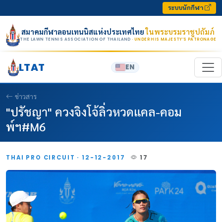
Skip to content
ระบบนักกีฬา
สมาคมกีฬาลอนเทนนิสแห่งประเทศไทย
ในพระบรมราชูปถัมภ์
THE LAWN TENNIS ASSOCIATION OF THAILAND
· UNDER HIS MAJESTY’S PATRONAGE
LTAT
EN
ข่าวสาร
"ปรัชญา" ควงจิงโจ้ลิ่วหวดแคล-คอม
พ์ฯ#M6
THAI PRO CIRCUIT · 12-12-2017
17