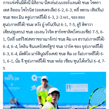
การแข่งขันมีดังนี้ มิลิอาน นีสเท่น(เนเธอร์แลนด์) ชนะ โซครา
เตส ลิออน โซโรนิส (ออสเตรเลีย) 6-2, 6-3, หลี่ หยวน เฟิง(จีน)
ชนะ ซอง มิน คจู(เกาหลีใต้) 6-3, 2-3 ret., จอง ยอง
ฮุน(เกาหลีใต้) ชนะ หวัง อู๋ หรัน(จีน) 6-1, 7-5, ยูริ ดิซาวา
เคียน(ยูเครน) ชนะ เอเลน โรจิค ฮาร์ทซาลิค(โครเอเชีย) 7-5, 6-
1, บิลลี่ แฮร์ริส(สหราชอาณาจักร) ชนะ คิม แจ ฮวาน(เกาหลีใต้)
6-4, 6-4, โคลิน ซินแคร์(สหรัฐฯ) ชนะ ปาร์ค ซอง จุง(เกาหลีใต้)
6-3, 6-4, มัตติโอ มาร์ตินู(ฝรั่งเศส) ชนะ คิม เอ รัม(เกาหลีใต้) 6-
1, 6-1, นัม จี ซุง(เกาหลีใต้) ชนะ หล๋อ เชียน ซุน(ไต้หวัน) 6-4, 7-
5