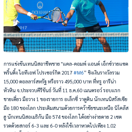
การแข่งขันเทนนิสอาชีพชาย "แคล-คอมพ์ แอนด์ เอ็กซ์วายแซด
พริ้นติ้ง ไอทีเอฟ โปรเซอร์กิต 2017
#
M6
” ชิงเงินรางวัลรวม
15,000 ดอลลาร์สหรัฐ หรือราว 495,000 บาท ที่ทรู อารีน่า
หัวหิน จ.ประจวบคีรีขันธ์ วันที่ 11 ธ.ค.60 เมนดรอว์ รอบแรก
ชายเดี่ยว มือวาง 1 ของรายการ อเล็กซี่ วาตูติน นักเทนนิสรัสเซีย
มือ 180 ของโลก ประเดิมสนามด้วยการคว้าชัยชนะเหนือ นิโคลัส
ฮู นักเทนนิสอเมริกัน มือ 574 ของโลก ได้อย่างง่ายดาย 2 เซต
รวดด้วยสกอร์ 6-3 และ 6-
0 หลังใช้เวลาหวดไปเพียง 1.02