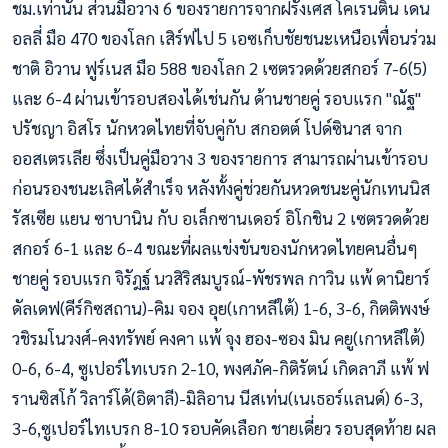
ชม.เท่านั้น ส่วนมือวาง 6 ของรายการจากฝรั่งเศส โคเรนติน เดน
อลลี่ มือ 470 ของโลก เสิร์ฟไป 5 เอซเก็บชัยชนะเหนือเพื่อนร่วม
ชาติ อิวาน ฟูร์เนส มือ 588 ของโลก 2 เซตรวดด้วยสกอร์ 7-6(5)
และ 6-4 ผ่านเข้ารอบสองได้เช่นกัน ด้านชายคู่ รอบแรก "ณัฐ"
ปรัชญา อิสโร นักหวดไทยที่จับคู่กับ สกอตต์ โปด์ซินาส จาก
ออสเตรเลีย ซึ่งเป็นคู่มือวาง 3 ของรายการ สามารถผ่านเข้ารอบ
ก่อนรองชนะเลิศได้สำเร็จ หลังทั้งคู่ช่วยกันหวดชนะคู่นักเทนนิส
รัสเซีย แยน ซาบานิน กับ อเล็กซานเดอร์ อิโกชิน 2 เซตรวดด้วย
สกอร์ 6-1 และ 6-4 ขณะที่ผลแข่งขันของนักหวดไทยคนอื่นๆ
ชายคู่ รอบแรก จิรัฎฐ์ นวสิริสมบูรณ์-พัชรพล กาวิน แพ้ ดานิยาร์
ดัลเดฟ(คีร์กิซสถาน)-คิม จอง อุย(เกาหลีใต้) 1-6, 3-6, กิตติพงษ์
วชิรมโนวงศ์-คงทรัพย์ คงคา แพ้ จุง ฮอง-ซอง มิน คยู(เกาหลีใต้)
0-6, 6-4, ซูเปอร์ไทเบรก 2-10, พงศภัค-กิติรัตน์ เกิดลาภี แพ้ ฟ
รานซิสโก้ วิลาร์โด้(อิตาลี)-มิลิอาน นีสเท่น(เนเธอร์แลนด์) 6-3,
3-6,ซูเปอร์ไทเบรก 8-10 รอบคัดเลือก ชายเดี่ยว รอบสุดท้าย ผล