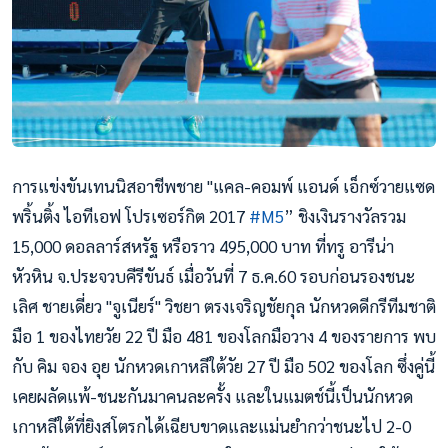
การแข่งขันเทนนิสอาชีพชาย "แคล-คอมพ์ แอนด์ เอ็กซ์วายแซด
พริ้นติ้ง ไอทีเอฟ โปรเซอร์กิต 2017
#
M5
” ชิงเงินรางวัลรวม
15,000 ดอลลาร์สหรัฐ หรือราว 495,000 บาท ที่ทรู อารีน่า
หัวหิน จ.ประจวบคีรีขันธ์ เมื่อวันที่ 7 ธ.ค.60 รอบก่อนรองชนะ
เลิศ ชายเดี่ยว "จูเนียร์" วิชยา ตรงเจริญชัยกุล นักหวดดีกรีทีมชาติ
มือ 1 ของไทยวัย 22 ปี มือ 481 ของโลกมือวาง 4 ของรายการ พบ
กับ คิม จอง อุย นักหวดเกาหลีใต้วัย 27 ปี มือ 502 ของโลก ซึ่งคู่นี้
เคยผลัดแพ้-ชนะกันมาคนละคร
ั้ง และในแมตช์นี้เป็นนักหวด
เกาหลีใต้ที่ยิงสโตรกได้เฉียบขาดและแม่นยำกว่าชนะไป 2-0