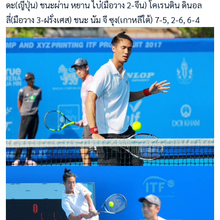
ดะ(ญี่ปุ่น) ชนะผ่าน หยาน ไบ๋(มือวาง 2-จีน) โคเรนติน ดินอล
ลี่(มือวาง 3-ฝรั่งเศส) ชนะ นัม จี ซุง(เกาหลีใต้) 7-5, 2-6, 6-4