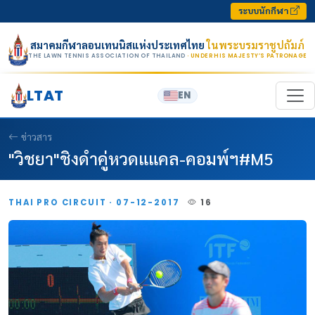
Skip to content
ระบบนักกีฬา
สมาคมกีฬาลอนเทนนิสแห่งประเทศไทย
ในพระบรมราชูปถัมภ์
THE LAWN TENNIS ASSOCIATION OF THAILAND
· UNDER HIS MAJESTY’S PATRONAGE
LTAT
EN
ข่าวสาร
"วิชยา"ชิงดำคู่หวดแแคล-คอมพ์ฯ#M5
THAI PRO CIRCUIT · 07-12-2017
16