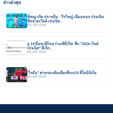
ข่าวล่าสุด
พิชญาภัค ปราบจีน - วีรวิชญ์ เฉือนชนะ ประเดิม
ชัยหวดเวิลด์ เทนนิส…
03-08-2026
ยู 14 ทีมชาติไทย ร่วมพิธีเปิด ศึก "2026 เวิลด์
เทนนิส" ที่เช็ก…
03-08-2026
"ไรอัน" พ่ายรอบคัดเลือกศึกเจ30 ที่โดมินิกัน
03-08-2026