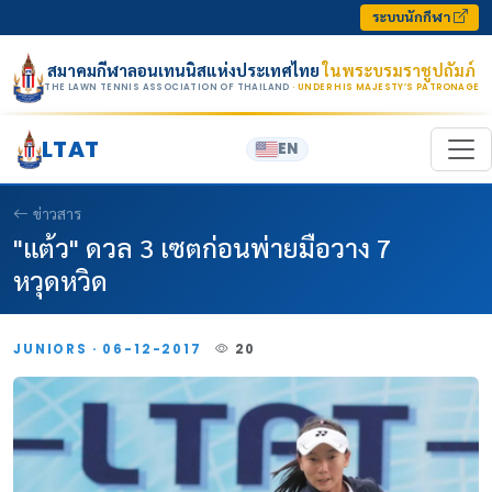
Skip to content
ระบบนักกีฬา
สมาคมกีฬาลอนเทนนิสแห่งประเทศไทย
ในพระบรมราชูปถัมภ์
THE LAWN TENNIS ASSOCIATION OF THAILAND
· UNDER HIS MAJESTY’S PATRONAGE
LTAT
EN
ข่าวสาร
"แต้ว" ดวล 3 เซตก่อนพ่ายมือวาง 7
หวุดหวิด
JUNIORS · 06-12-2017
20