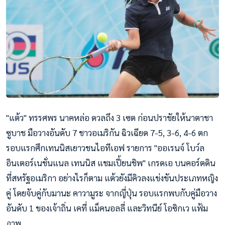
"แต้ว" ทรรศพร นาคหล่อ ดวลถึง 3 เซต ก่อนปราชัยให้นาตาชา
ซูบาช มือวางอันดับ 7 ชาวอเมริกัน ฉิวเฉียด 7-5, 3-6, 4-6 ตก
รอบแรกศึกเทนนิสเยาวชนไอท
ีเอฟ รายการ "ออเรนจ์ โบว์ล
อินเตอร์เนชั่นแนล เทนนิส แชมเปี้ยนชิพ" เกรดเอ บนคอร์ตดิน
ที่สหรัฐอเมริกา อย่างไรก็ตาม แต้วยังมีคิวลงแข่งขันประเภ
ทหญิง
คู่ โดยจับคู่กับมานะ คาวามูระ จากญี่ปุ่น รอบแรกพบกับคู่มือวาง
อันดับ
1 ของเจ้าถิ่น เคที่ แม็คนอลลี่ และวิทนีย์ โอซิกเว แฟ้ม
ภาพ