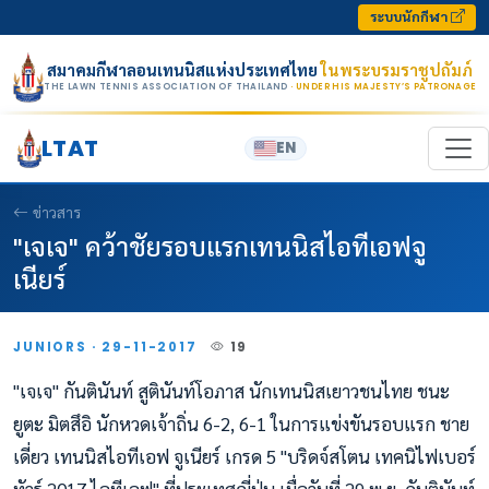
Skip to content
ระบบนักกีฬา
สมาคมกีฬาลอนเทนนิสแห่งประเทศไทย
ในพระบรมราชูปถัมภ์
THE LAWN TENNIS ASSOCIATION OF THAILAND
· UNDER HIS MAJESTY’S PATRONAGE
LTAT
EN
ข่าวสาร
"เจเจ" คว้าชัยรอบแรกเทนนิสไอทีเอฟจู
เนียร์
JUNIORS · 29-11-2017
19
"เจเจ" กันตินันท์ สูตินันท์โอภาส นักเทนนิสเยาวชนไทย ชนะ
ยูตะ มิตสึอิ นักหวดเจ้าถิ่น 6-2, 6-1 ในการแข่งขันรอบแรก ชาย
เดี่ยว เทนนิสไอทีเอฟ จูเนียร์ เกรด 5 "บริดจ์สโตน เทคนิไฟเบอร์
ทัวร์ 2017 ไอทีเอฟ" ที่ประเทศญี่ปุ่น เมื่อวันที่ 29 พ.ย. กันตินันท์