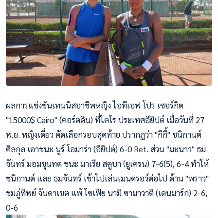
ผลการแข่งขันเทนนิสอาชีพหญิง ไอทีเอฟ โปร เซอร์กิต
"15000$ Cairo" (คอร์ตดิน) ที่ไคโร ประเทศอียิปต์ เมื่อวันที่ 27
พ.ย. หญิงเดี่ยว คัดเลือกรอบสุดท้าย ปรากฏว่า "กีกี้" ชนิกานต์
ศิลกุล เอาชนะ นูร์ โอมาร่า (อียิปต์) 6-0 Ret. ส่วน "มะนาว" ธม
จันทร์ มอมขุนทด ชนะ มาเรีย สคูบา (ยูเครน) 7-6(5), 6-4 ทำให้
ชนิกานต์ และ ธมจันทร์ เข้าไปเล่นเมนดรอว์ต่อไป ด้าน "พราว"
ชมภู่ทิพย์ จันดาเขต แพ้ โซเฟีย นามิ ซามาวาติ (เดนมาร์ก) 2-6,
0-6