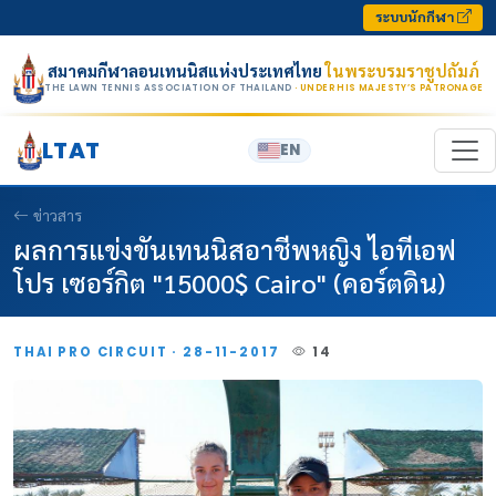
Skip to content
ระบบนักกีฬา
สมาคมกีฬาลอนเทนนิสแห่งประเทศไทย
ในพระบรมราชูปถัมภ์
THE LAWN TENNIS ASSOCIATION OF THAILAND
· UNDER HIS MAJESTY’S PATRONAGE
LTAT
EN
ข่าวสาร
ผลการแข่งขันเทนนิสอาชีพหญิง ไอทีเอฟ
โปร เซอร์กิต "15000$ Cairo" (คอร์ตดิน)
THAI PRO CIRCUIT · 28-11-2017
14