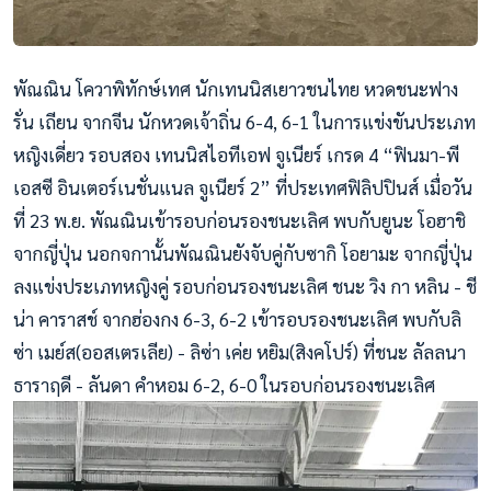
พัณณิน โควาพิทักษ์เทศ นักเทนนิสเยาวชนไทย หวดชนะฟาง
รั่น เถียน จากจีน นักหวดเจ้าถิ่น 6-4, 6-1 ในการแข่งขันประเภท
หญิงเดี่ยว รอบสอง เทนนิสไอทีเอฟ จูเนียร์ เกรด 4 “ฟินมา-พี
เอสซี อินเตอร์เนชั่นแนล จูเนียร์ 2” ที่ประเทศฟิลิปปินส์ เมื่อวัน
ที่ 23 พ.ย. พัณณินเข้ารอบก่อนรองชนะเลิศ พบกับยูนะ โอฮาชิ
จากญี่ปุ่น นอกจกานั้นพัณณินยังจับคู่กับซากิ โอยามะ จากญี่ปุ่น
ลงแข่งประเภทหญิงคู่ รอบก่อนรองชนะเลิศ ชนะ วิง กา หลิน - ชี
น่า คาราสช์ จากฮ่องกง 6-3, 6-2 เข้ารอบรองชนะเลิศ พบกับลิ
ซ่า เมย์ส(ออสเตรเลีย) - ลิซ่า เค่ย หยิม(สิงคโปร์) ที่ชนะ ลัลลนา
ธาราฤดี - ลันดา คำหอม 6-2, 6-0 ในรอบก่อนรองชนะเลิศ