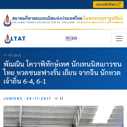
Skip to content
ระบบนักกีฬา
สมาคมกีฬาลอนเทนนิสแห่งประเทศไทย
ในพระบรมราชูปถัมภ์
THE LAWN TENNIS ASSOCIATION OF THAILAND
· UNDER HIS MAJESTY’S PATRONAGE
LTAT
EN
ข่าวสาร
พัณณิน โควาพิทักษ์เทศ นักเทนนิสเยาวชน
ไทย หวดชนะฟางรั่น เถียน จากจีน นักหวด
เจ้าถิ่น 6-4, 6-1
JUNIORS · 26-11-2017
11