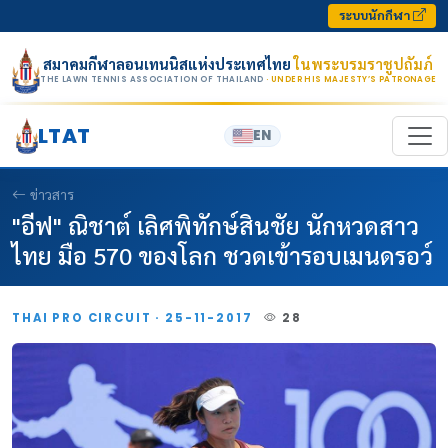
Skip to content
ระบบนักกีฬา
สมาคมกีฬาลอนเทนนิสแห่งประเทศไทย
ในพระบรมราชูปถัมภ์
THE LAWN TENNIS ASSOCIATION OF THAILAND
· UNDER HIS MAJESTY’S PATRONAGE
LTAT
EN
ข่าวสาร
"อีฟ" ณิชาต์ เลิศพิทักษ์สินชัย นักหวดสาว
ไทย มือ 570 ของโลก ชวดเข้ารอบเมนดรอว์
THAI PRO CIRCUIT · 25-11-2017
28