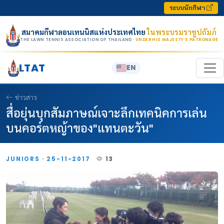
Skip to content
ระบบนักกีฬา
สมาคมกีฬาลอนเทนนิสแห่งประเทศไทย
ในพระบรมราชูปถัมภ์
THE LAWN TENNIS ASSOCIATION OF THAILAND
· UNDER HIS MAJESTY’S PATRONAGE
LTAT
EN
ข่าวสาร
สื่อยุ่นบุกสัมภาษณ์เจาะลึกเทคนิคการเล่น
บนคอร์ตหญ้าของ"แทนตะวัน"
JUNIORS · 25-11-2017
13