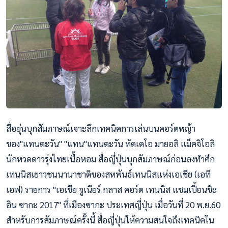
สื่อยุ่นบุกสัมภาษณ์เจาะลึกเทคนิคการเล่นบนคอร์ตหญ้า
ของ"แทนตะวัน" "แทน"แทนตะวัน ทัดเดโอ มายอลิ แม็คจิโอลิ
นักหวดดาวรุ่งไทยเนื้อหอม สื่อญี่ปุ่นบุกสัมภาษณ์ก่อนลงทำศึก
เทนนิสเยาวชนนานาชาติของสหพันธ์เทนนิสแห่งเอเชีย (เอที
เอฟ) รายการ "เอเชีย จูเนียร์ กลาส คอร์ต เทนนิส แชมเปี้ยนชิะ
อิน ซากะ 2017" ที่เมืองซากะ ประเทศญี่ปุ่น เมื่อวันที่ 20 พ.ย.60
สำหรับการสัมภาษณ์ครั้งนี้ สื่อญี่ปุ่นให้ความสนใจถึงเทคนิคใน