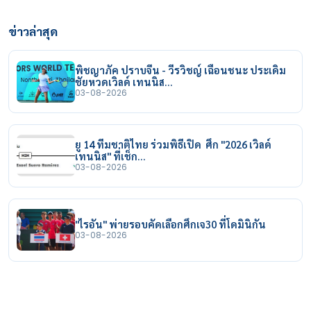
ข่าวล่าสุด
พิชญาภัค ปราบจีน - วีรวิชญ์ เฉือนชนะ ประเดิม
ชัยหวดเวิลด์ เทนนิส…
03-08-2026
ยู 14 ทีมชาติไทย ร่วมพิธีเปิด ศึก "2026 เวิลด์
เทนนิส" ที่เช็ก…
03-08-2026
"ไรอัน" พ่ายรอบคัดเลือกศึกเจ30 ที่โดมินิกัน
03-08-2026