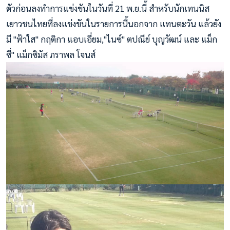
ตัวก่อนลงทำการแข่งขันในวันที่ 21 พ.ย.นี้ สำหรับนักเทนนิส
เยาวชนไทยที่ลงแข่งขันในรายการนี้นอกจาก แทนตะวัน แล้วยัง
มี "ฟ้าใส" กฤติกา แอบเอี่ยม,"ไนซ์" ตปณีย์ บุญวัฒน์ และ แม็ก
ซี่" แม็กซิมัส ภราพล โจนส์