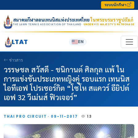
Skip to content
ระบบนักกีฬา
สมาคมกีฬาลอนเทนนิสแห่งประเทศไทย
ในพระบรมราชูปถัมภ์
THE LAWN TENNIS ASSOCIATION OF THAILAND
· UNDER HIS MAJESTY’S PATRONAGE
LTAT
EN
ข่าวสาร
วรรษชล สวัสดี - ชนิกานต์ ศิลกุล แพ้ ใน
การแข่งขันประเภทหญิงคู่ รอบแรก เทนนิส
ไอทีเอฟ โปรเซอร์กิต “โซโห สแควร์ อียิปต์
เอฟ 32 วีเม่นส์ ฟิวเจอร์”
THAI PRO CIRCUIT · 09-11-2017
13