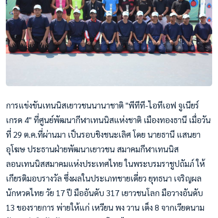
การแข่งขันเทนนิสเยาวชนนานาชาติ "พีทีที-ไอทีเอฟ จูเนียร์
เกรด 4" ที่ศูนย์พัฒนากีฬาเทนนิสแห่งชาติ เมืองทองธานี เมื่อวัน
ที่ 29 ต.ค.ที่ผ่านมา เป็นรอบชิงชนะเลิศ โดย นายธานี แสนยา
อุโฆษ ประธานฝ่ายพัฒนาเยาวชน สมาคมกีฬาเทนนิส
ลอนเทนนิสสมาคมแห่งประเทศไทย ในพระบรมราชูปถัมภ์ ให้
เกียรติมอบรางวัล ซึ่งผลในประเภทชายเดี่ยว ยุทธนา เจริญผล
นักหวดไทย วัย 17 ปี มืออันดับ 317 เยาวชนโลก มือวางอันดับ
13 ของรายการ พ่ายให้แก่ เหวียน พง วาน
เต็ง 8 จากเวียดนาม