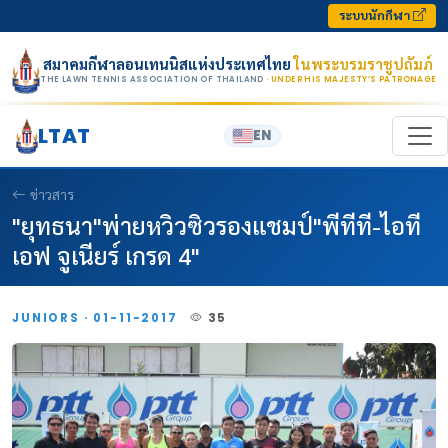
Skip to content
ระบบนักกีฬา
สมาคมกีฬาลอนเทนนิสแห่งประเทศไทย
ในพระบรมราชูปถัมภ์
THE LAWN TENNIS ASSOCIATION OF THAILAND
· UNDER HIS MAJESTY’S PATRONAGE
LTAT
EN
ข่าวสาร
"ยุทธนา"พ่ายหวิวซิวรองแชมป์"พีทีที-ไอที
เอฟ จูเนียร์ เกรด 4"
JUNIORS · 01-11-2017
35